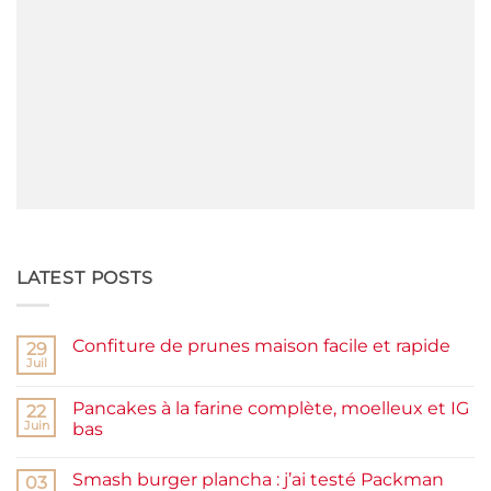
LATEST POSTS
Confiture de prunes maison facile et rapide
29
Juil
Aucun
commentaire
sur
Pancakes à la farine complète, moelleux et IG
22
Confiture
de
Juin
bas
prunes
Aucun
maison
commentaire
facile
Smash burger plancha : j’ai testé Packman
sur
03
et