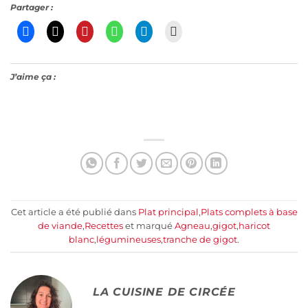
Partager :
J’aime ça :
Cet article a été publié dans
Plat principal
,
Plats complets à base
de viande
,
Recettes
et marqué
Agneau
,
gigot
,
haricot
blanc
,
légumineuses
,
tranche de gigot
.
LA CUISINE DE CIRCÉE