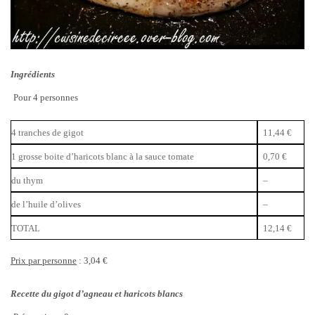
Ingrédients
Pour 4 personnes
4 tranches de gigot
11,44 €
1 grosse boite d’haricots blanc à la sauce tomate
0,70 €
du thym
–
de l’huile d’olives
–
TOTAL
12,14 €
Prix par personne
: 3,04 €
Recette du gigot d’agneau et haricots blancs