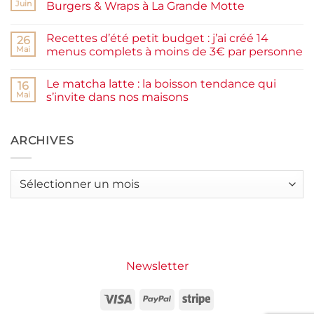
Pancakes
rapide
Juin
Burgers & Wraps à La Grande Motte
à
la
Aucun
farine
commentaire
Recettes d’été petit budget : j’ai créé 14
complète,
sur
26
moelleux
Smash
Mai
menus complets à moins de 3€ par personne
et
burger
IG
plancha :
Aucun
bas
j’ai
commentaire
Le matcha latte : la boisson tendance qui
testé
sur
16
Packman
Recettes
Mai
s’invite dans nos maisons
Burgers &
d’été
Wraps
petit
Aucun
à
budget
commentaire
La
:
sur
Grande
j’ai
Le
ARCHIVES
Motte
créé
matcha
14
latte
menus
:
complets
la
Archives
à
boisson
moins
tendance
de
qui
3€
s’invite
par
dans
personne
nos
maisons
Newsletter
Visa
PayPal
Stripe