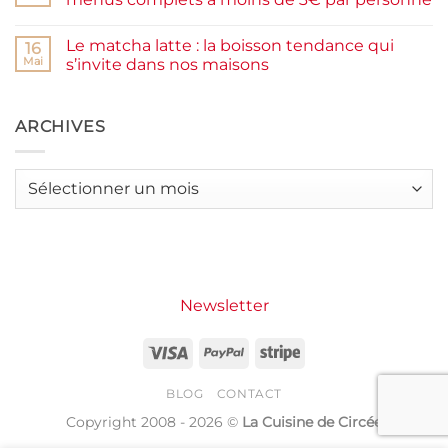
et
burger
IG
plancha :
Aucun
bas
j’ai
commentaire
Le matcha latte : la boisson tendance qui
testé
sur
16
Packman
Recettes
Mai
s’invite dans nos maisons
Burgers &
d’été
Wraps
petit
Aucun
à
budget
commentaire
La
:
sur
Grande
j’ai
Le
ARCHIVES
Motte
créé
matcha
14
latte
menus
:
complets
la
Archives
à
boisson
moins
tendance
de
qui
3€
s’invite
par
dans
personne
nos
maisons
Newsletter
Visa
PayPal
Stripe
BLOG
CONTACT
Copyright 2008 - 2026 ©
La Cuisine de Circée