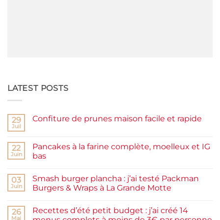
LATEST POSTS
Confiture de prunes maison facile et rapide
29
Juil
Aucun
commentaire
sur
Pancakes à la farine complète, moelleux et IG
22
Confiture
de
Juin
bas
prunes
Aucun
maison
commentaire
facile
Smash burger plancha : j’ai testé Packman
sur
03
et
Pancakes
rapide
Juin
Burgers & Wraps à La Grande Motte
à
la
Aucun
farine
commentaire
Recettes d’été petit budget : j’ai créé 14
complète,
sur
26
moelleux
Smash
Mai
menus complets à moins de 3€ par personne