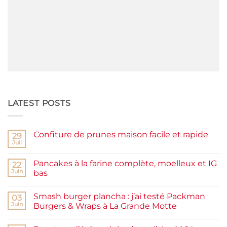
LATEST POSTS
Confiture de prunes maison facile et rapide
29
Juil
Aucun
commentaire
sur
Pancakes à la farine complète, moelleux et IG
22
Confiture
de
Juin
bas
prunes
Aucun
maison
commentaire
facile
Smash burger plancha : j’ai testé Packman
sur
03
et
Pancakes
rapide
Juin
Burgers & Wraps à La Grande Motte
à
la
Aucun
farine
commentaire