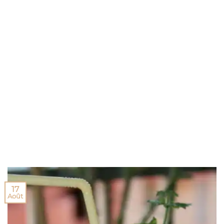
17
Août