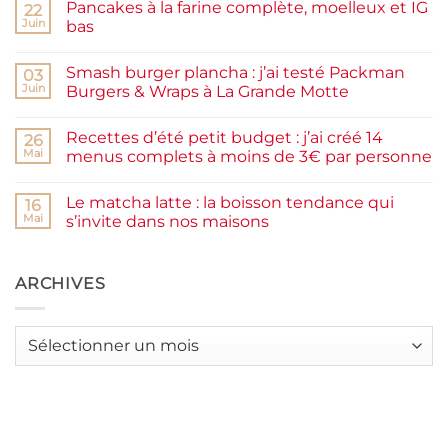
Pancakes à la farine complète, moelleux et IG
22
Confiture
de
Juin
bas
prunes
Aucun
maison
commentaire
facile
Smash burger plancha : j’ai testé Packman
sur
03
et
Pancakes
rapide
Juin
Burgers & Wraps à La Grande Motte
à
la
Aucun
farine
commentaire
Recettes d’été petit budget : j’ai créé 14
complète,
sur
26
moelleux
Smash
Mai
menus complets à moins de 3€ par personne
et
burger
IG
plancha :
Aucun
bas
j’ai
commentaire
Le matcha latte : la boisson tendance qui
testé
sur
16
Packman
Recettes
Mai
s’invite dans nos maisons
Burgers &
d’été
Wraps
petit
Aucun
à
budget
commentaire
La
:
sur
Grande
j’ai
Le
ARCHIVES
Motte
créé
matcha
14
latte
menus
:
complets
la
Archives
à
boisson
moins
tendance
de
qui
3€
s’invite
par
dans
personne
nos
maisons