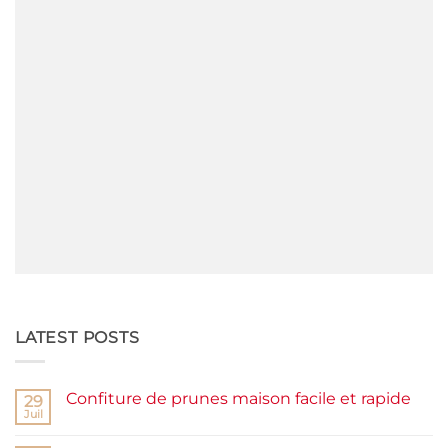
LATEST POSTS
Confiture de prunes maison facile et rapide
29
Juil
Aucun
commentaire
sur