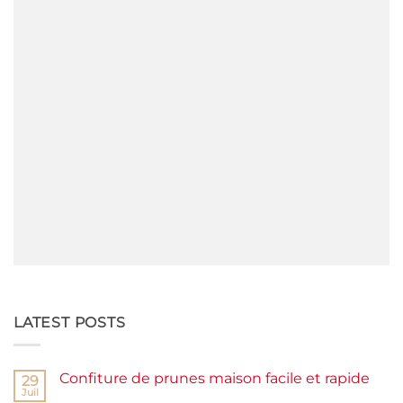
LATEST POSTS
Confiture de prunes maison facile et rapide
29
Juil
Aucun