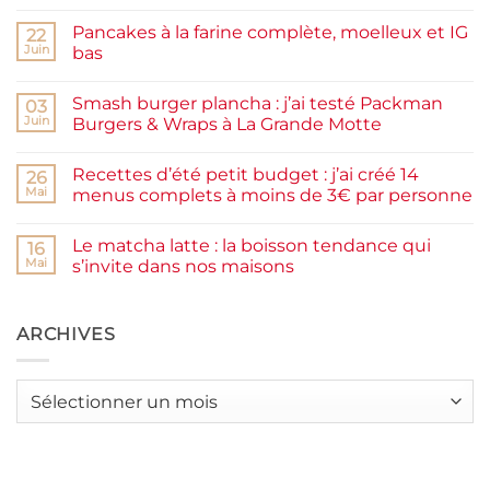
commentaire
sur
Pancakes à la farine complète, moelleux et IG
22
Confiture
de
Juin
bas
prunes
Aucun
maison
commentaire
facile
Smash burger plancha : j’ai testé Packman
sur
03
et
Pancakes
rapide
Juin
Burgers & Wraps à La Grande Motte
à
la
Aucun
farine
commentaire
Recettes d’été petit budget : j’ai créé 14
complète,
sur
26
moelleux
Smash
Mai
menus complets à moins de 3€ par personne
et
burger
IG
plancha :
Aucun
bas
j’ai
commentaire
Le matcha latte : la boisson tendance qui
testé
sur
16
Packman
Recettes
Mai
s’invite dans nos maisons
Burgers &
d’été
Wraps
petit
Aucun
à
budget
commentaire
La
:
sur
Grande
j’ai
Le
ARCHIVES
Motte
créé
matcha
14
latte
menus
:
complets
la
Archives
à
boisson
moins
tendance
de
qui
3€
s’invite
par
dans
personne
nos
maisons