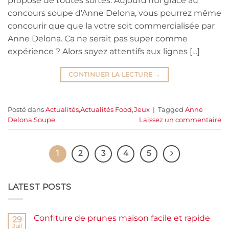
propose de toutes sortes. Aujourd’hui grâce au
concours soupe d’Anne Delona, vous pourrez même
concourir que que la votre soit commercialisée par
Anne Delona. Ca ne serait pas super comme
expérience ? Alors soyez attentifs aux lignes […]
CONTINUER LA LECTURE
→
Posté dans
Actualités
,
Actualités Food
,
Jeux
|
Tagged
Anne
Delona
,
Soupe
Laissez un commentaire
1
2
3
4
5
LATEST POSTS
Confiture de prunes maison facile et rapide
29
Juil
Aucun