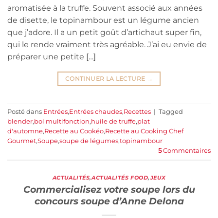
aromatisée à la truffe. Souvent associé aux années
de disette, le topinambour est un légume ancien
que j’adore. Il a un petit goût d’artichaut super fin,
qui le rende vraiment très agréable. J’ai eu envie de
préparer une petite […]
CONTINUER LA LECTURE
→
Posté dans
Entrées
,
Entrées chaudes
,
Recettes
|
Tagged
blender
,
bol multifonction
,
huile de truffe
,
plat
d'automne
,
Recette au Cookéo
,
Recette au Cooking Chef
Gourmet
,
Soupe
,
soupe de légumes
,
topinambour
5
Commentaires
ACTUALITÉS
,
ACTUALITÉS FOOD
,
JEUX
Commercialisez votre soupe lors du
concours soupe d’Anne Delona