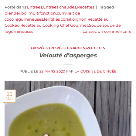
Posté dans
Entrées
,
Entrées chaudes
,
Recettes
|
Tagged
blender
,
bol multifonction
,
curry
,
lait de
coco
,
légumineuses
,
lentilles corail
,
oignon
,
Recette au
Cookéo
,
Recette au Cooking Chef Gourmet
,
Soupe
,
soupe de
légumineuses
Laissez un commentaire
ENTRÉES
,
ENTRÉES CHAUDES
,
RECETTES
Velouté d’asperges
PUBLIÉ LE
25 MARS 2020
PAR
LA CUISINE DE CIRCÉE
25
Mar