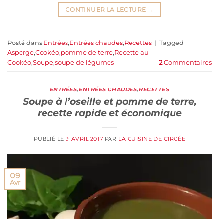
CONTINUER LA LECTURE
→
Posté dans
Entrées
,
Entrées chaudes
,
Recettes
|
Tagged
Asperge
,
Cookéo
,
pomme de terre
,
Recette au
Cookéo
,
Soupe
,
soupe de légumes
2
Commentaires
ENTRÉES
,
ENTRÉES CHAUDES
,
RECETTES
Soupe à l’oseille et pomme de terre,
recette rapide et économique
PUBLIÉ LE
9 AVRIL 2017
PAR
LA CUISINE DE CIRCÉE
09
Avr