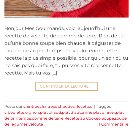
Bonjour Mes Gourmands, voici aujourd’hui une
recette de velouté de pomme de terre. Rien de tel
qu’une bonne soupe bien chaude, à déguster de
l’automne au printemps. J’ai voulu rendre cette
recette la plus simple possible, pour qu’un soir où tu
ne sais pas quoi faire, tu puisses vite réaliser cette
recette. Mais tu vas […]
CONTINUER LA LECTURE
→
Posté dans
Entrées
,
Entrées chaudes
,
Recettes
|
Tagged
ciboulette
,
oignon
,
plat chaud
,
plat d'automne
,
plat d'hiver
,
plat
de printemps
,
pomme de terre
,
Recette au Cookéo
,
Soupe
,
soupe
de légumes
,
velouté
1
Commentaire