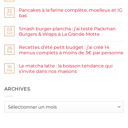
commentaire
sur
Pancakes à la farine complète, moelleux et IG
22
Confiture
de
Juin
bas
prunes
Aucun
maison
commentaire
facile
Smash burger plancha : j’ai testé Packman
sur
03
et
Pancakes
rapide
Juin
Burgers & Wraps à La Grande Motte
à
la
Aucun
farine
commentaire
Recettes d’été petit budget : j’ai créé 14
complète,
sur
26
moelleux
Smash
Mai
menus complets à moins de 3€ par personne
et
burger
IG
plancha :
Aucun
bas
j’ai
commentaire
Le matcha latte : la boisson tendance qui
testé
sur
16
Packman
Recettes
Mai
s’invite dans nos maisons
Burgers &
d’été
Wraps
petit
Aucun
à
budget
commentaire
La
:
sur
Grande
j’ai
Le
ARCHIVES
Motte
créé
matcha
14
latte
menus
:
complets
la
Archives
à
boisson
moins
tendance
de
qui
3€
s’invite
par
dans
personne
nos