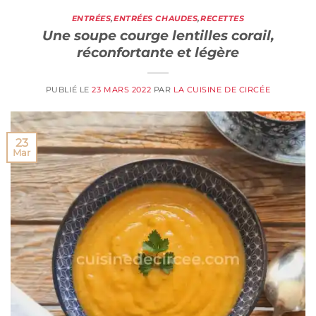
ENTRÉES
,
ENTRÉES CHAUDES
,
RECETTES
Une soupe courge lentilles corail,
réconfortante et légère
PUBLIÉ LE
23 MARS 2022
PAR
LA CUISINE DE CIRCÉE
23
Mar