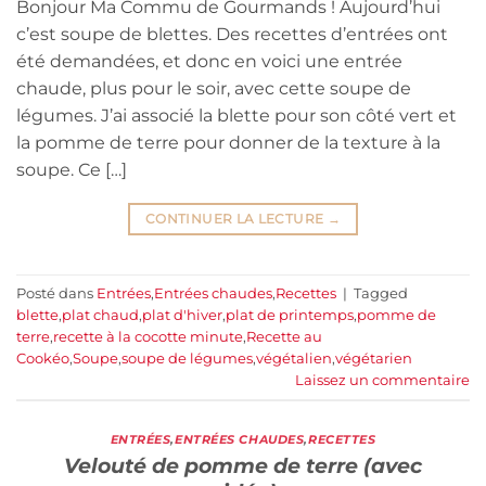
Bonjour Ma Commu de Gourmands ! Aujourd’hui
c’est soupe de blettes. Des recettes d’entrées ont
été demandées, et donc en voici une entrée
chaude, plus pour le soir, avec cette soupe de
légumes. J’ai associé la blette pour son côté vert et
la pomme de terre pour donner de la texture à la
soupe. Ce […]
CONTINUER LA LECTURE
→
Posté dans
Entrées
,
Entrées chaudes
,
Recettes
|
Tagged
blette
,
plat chaud
,
plat d'hiver
,
plat de printemps
,
pomme de
terre
,
recette à la cocotte minute
,
Recette au
Cookéo
,
Soupe
,
soupe de légumes
,
végétalien
,
végétarien
Laissez un commentaire
ENTRÉES
,
ENTRÉES CHAUDES
,
RECETTES
Velouté de pomme de terre (avec