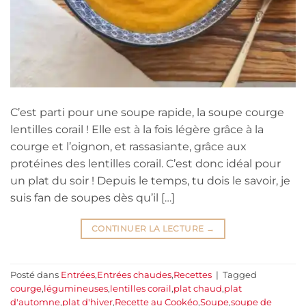
C’est parti pour une soupe rapide, la soupe courge
lentilles corail ! Elle est à la fois légère grâce à la
courge et l’oignon, et rassasiante, grâce aux
protéines des lentilles corail. C’est donc idéal pour
un plat du soir ! Depuis le temps, tu dois le savoir, je
suis fan de soupes dès qu’il […]
CONTINUER LA LECTURE
→
Posté dans
Entrées
,
Entrées chaudes
,
Recettes
|
Tagged
courge
,
légumineuses
,
lentilles corail
,
plat chaud
,
plat
d'automne
,
plat d'hiver
,
Recette au Cookéo
,
Soupe
,
soupe de