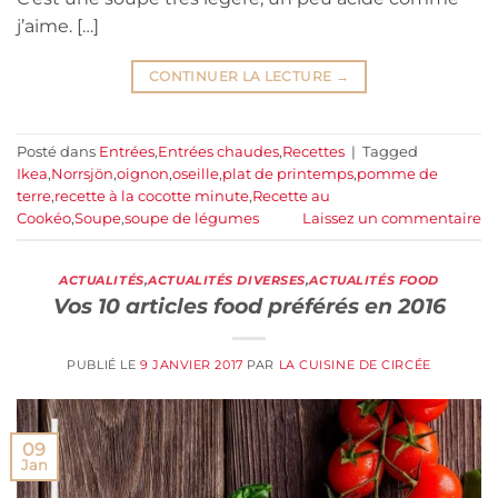
j’aime. […]
CONTINUER LA LECTURE
→
Posté dans
Entrées
,
Entrées chaudes
,
Recettes
|
Tagged
Ikea
,
Norrsjön
,
oignon
,
oseille
,
plat de printemps
,
pomme de
terre
,
recette à la cocotte minute
,
Recette au
Cookéo
,
Soupe
,
soupe de légumes
Laissez un commentaire
ACTUALITÉS
,
ACTUALITÉS DIVERSES
,
ACTUALITÉS FOOD
Vos 10 articles food préférés en 2016
PUBLIÉ LE
9 JANVIER 2017
PAR
LA CUISINE DE CIRCÉE
09
Jan