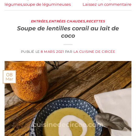
légumes
,
soupe de légumineuses
Laissez un commentaire
ENTRÉES
,
ENTRÉES CHAUDES
,
RECETTES
Soupe de lentilles corail au lait de
coco
PUBLIÉ LE
8 MARS 2021
PAR
LA CUISINE DE CIRCÉE
08
Mar