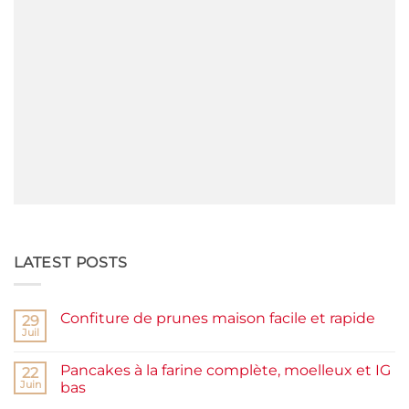
LATEST POSTS
Confiture de prunes maison facile et rapide
29
Juil
Aucun
commentaire
sur
Pancakes à la farine complète, moelleux et IG
22
Confiture
de
Juin
bas
prunes
Aucun
maison