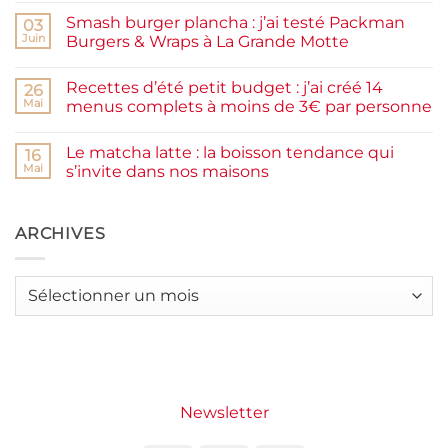
commentaire
facile
Smash burger plancha : j’ai testé Packman
sur
03
et
Pancakes
rapide
Juin
Burgers & Wraps à La Grande Motte
à
la
Aucun
farine
commentaire
Recettes d’été petit budget : j’ai créé 14
complète,
sur
26
moelleux
Smash
Mai
menus complets à moins de 3€ par personne
et
burger
IG
plancha :
Aucun
bas
j’ai
commentaire
Le matcha latte : la boisson tendance qui
testé
sur
16
Packman
Recettes
Mai
s’invite dans nos maisons
Burgers &
d’été
Wraps
petit
Aucun
à
budget
commentaire
La
:
sur
Grande
j’ai
Le
ARCHIVES
Motte
créé
matcha
14
latte
menus
:
complets
la
Archives
à
boisson
moins
tendance
de
qui
3€
s’invite
par
dans
personne
nos
maisons
Newsletter