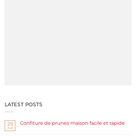
LATEST POSTS
Confiture de prunes maison facile et rapide
29
Juil
Aucun
commentaire