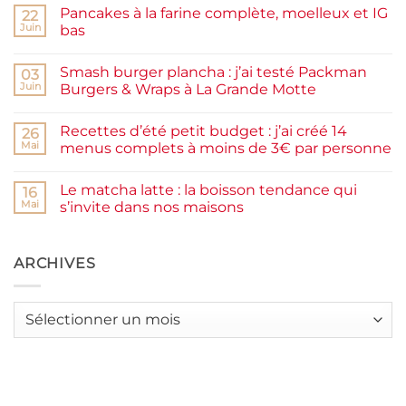
sur
Pancakes à la farine complète, moelleux et IG
22
Confiture
de
Juin
bas
prunes
Aucun
maison
commentaire
facile
Smash burger plancha : j’ai testé Packman
sur
03
et
Pancakes
rapide
Juin
Burgers & Wraps à La Grande Motte
à
la
Aucun
farine
commentaire
Recettes d’été petit budget : j’ai créé 14
complète,
sur
26
moelleux
Smash
Mai
menus complets à moins de 3€ par personne
et
burger
IG
plancha :
Aucun
bas
j’ai
commentaire
Le matcha latte : la boisson tendance qui
testé
sur
16
Packman
Recettes
Mai
s’invite dans nos maisons
Burgers &
d’été
Wraps
petit
Aucun
à
budget
commentaire
La
:
sur
Grande
j’ai
Le
ARCHIVES
Motte
créé
matcha
14
latte
menus
:
complets
la
Archives
à
boisson
moins
tendance
de
qui
3€
s’invite
par
dans
personne
nos
maisons