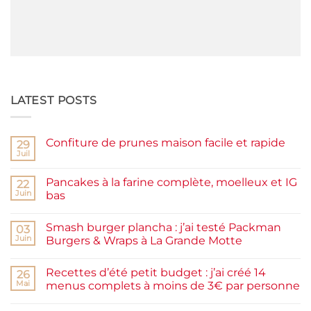
LATEST POSTS
Confiture de prunes maison facile et rapide
29
Juil
Aucun
commentaire
sur
Pancakes à la farine complète, moelleux et IG
22
Confiture
de
Juin
bas
prunes
Aucun
maison
commentaire
facile
Smash burger plancha : j’ai testé Packman
sur
03
et
Pancakes
rapide
Juin
Burgers & Wraps à La Grande Motte
à
la
Aucun
farine
commentaire
Recettes d’été petit budget : j’ai créé 14
complète,
sur
26
moelleux
Smash
Mai
menus complets à moins de 3€ par personne
et
burger
IG
plancha :
Aucun
bas
j’ai
commentaire