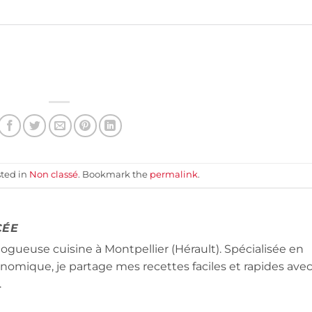
sted in
Non classé
. Bookmark the
permalink
.
CÉE
logueuse cuisine à Montpellier (Hérault). Spécialisée en
conomique, je partage mes recettes faciles et rapides ave
.