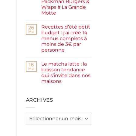
Packman Burgers &
la
farine
Wraps à La Grande
complète,
Motte
moelleux
et
Aucun
IG
commentaire
bas
Recettes d’été petit
sur
26
Smash
Mai
budget : j’ai créé 14
burger
menus complets à
plancha :
j’ai
moins de 3€ par
testé
personne
Packman
Burgers &
Aucun
Wraps
commentaire
à
Le matcha latte : la
sur
16
La
Recettes
Mai
boisson tendance
Grande
d’été
Motte
qui s’invite dans nos
petit
budget
maisons
:
j’ai
Aucun
créé
commentaire
sur
14
Le
ARCHIVES
menus
matcha
complets
latte
à
:
moins
la
de
Archives
boisson
3€
tendance
par
qui
personne
s’invite
dans