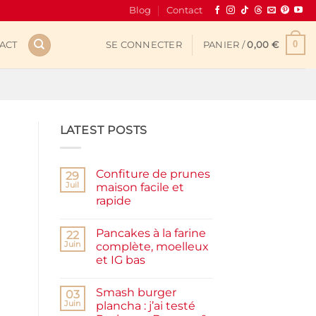
Blog
Contact
0
ACT
SE CONNECTER
PANIER /
0,00
€
LATEST POSTS
Confiture de prunes
29
Juil
maison facile et
rapide
Aucun
commentaire
Pancakes à la farine
sur
22
Confiture
Juin
complète, moelleux
de
et IG bas
prunes
maison
Aucun
facile
commentaire
et
Smash burger
sur
03
rapide
Pancakes
Juin
plancha : j’ai testé
à