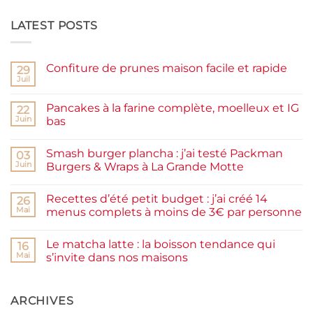
LATEST POSTS
Confiture de prunes maison facile et rapide
29
Juil
Aucun
commentaire
sur
Pancakes à la farine complète, moelleux et IG
22
Confiture
de
Juin
bas
prunes
Aucun
maison
commentaire
facile
Smash burger plancha : j’ai testé Packman
sur
03
et
Pancakes
rapide
Juin
Burgers & Wraps à La Grande Motte
à
la
Aucun
farine
commentaire
Recettes d’été petit budget : j’ai créé 14
complète,
sur
26
moelleux
Smash
Mai
menus complets à moins de 3€ par personne
et
burger
IG
plancha :
Aucun
bas
j’ai
commentaire
Le matcha latte : la boisson tendance qui
testé
sur
16
Packman
Recettes
Mai
s’invite dans nos maisons
Burgers &
d’été
Wraps
petit
Aucun
à
budget
commentaire
La
:
sur
Grande
j’ai
Le
ARCHIVES
Motte
créé
matcha