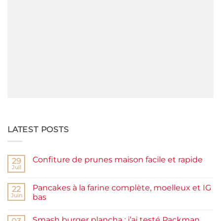
LATEST POSTS
Confiture de prunes maison facile et rapide
29
Juil
Aucun
commentaire
sur
Pancakes à la farine complète, moelleux et IG
22
Confiture
de
Juin
bas
prunes
Aucun
maison
commentaire
facile
Smash burger plancha : j’ai testé Packman
sur
et