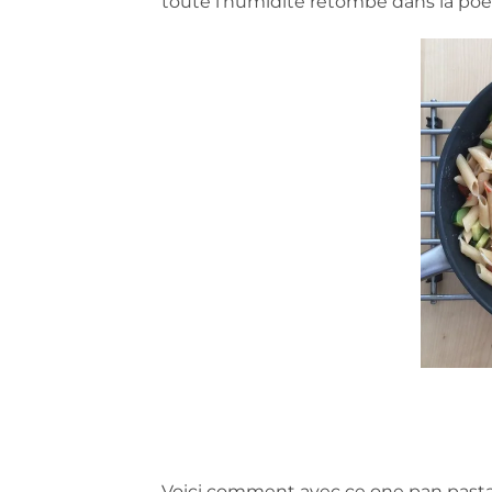
toute l’humidité retombe dans la poêle 
Voici comment avec ce one pan pasta a