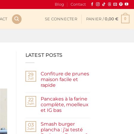
Blog
Contact
0
ACT
SE CONNECTER
PANIER /
0,00
€
LATEST POSTS
Confiture de prunes
29
Juil
maison facile et
rapide
Aucun
commentaire
Pancakes à la farine
sur
22
Confiture
Juin
complète, moelleux
de
et IG bas
prunes
maison
Aucun
facile
commentaire
et
Smash burger
sur
03
rapide
Pancakes
Juin
plancha : j’ai testé
à