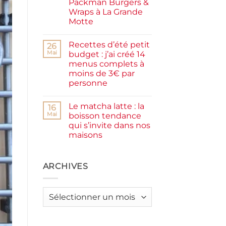
Packman Burgers &
la
farine
Wraps à La Grande
complète,
Motte
moelleux
et
Aucun
IG
commentaire
bas
Recettes d’été petit
sur
26
Smash
Mai
budget : j’ai créé 14
burger
menus complets à
plancha :
j’ai
moins de 3€ par
testé
personne
Packman
Burgers &
Aucun
Wraps
commentaire
à
Le matcha latte : la
sur
16
La
Recettes
Mai
boisson tendance
Grande
d’été
Motte
qui s’invite dans nos
petit
budget
maisons
:
j’ai
Aucun
créé
commentaire
sur
14
Le
ARCHIVES
menus
matcha
complets
latte
à
:
moins
la
de
Archives
boisson
3€
tendance
par
qui
personne
s’invite
dans