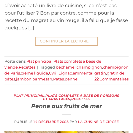
d’avoir acheté un livre de cuisine, si ce n’est pas
pour l’utiliser ? Bon par contre, comme pour la
recette du magret au vin rouge, il a fallu que je fasse
quelques […]
CONTINUER LA LECTURE
→
Posté dans
Plat principal
,
Plats complets à base de
viande
,
Recettes
|
Tagged
béchamel
,
champignon
,
champignon
de Paris
,
crème liquide
,
Cyril Lignac
,
emmental
,
gratin
,
gratin de
pâtes
,
jambon
,
parmesan
,
Pâtes
,
penne
22
Commentaires
PLAT PRINCIPAL
,
PLATS COMPLETS À BASE DE POISSONS
ET CRUSTACÉS
,
RECETTES
Penne aux fruits de mer
PUBLIÉ LE
14 DÉCEMBRE 2008
PAR
LA CUISINE DE CIRCÉE