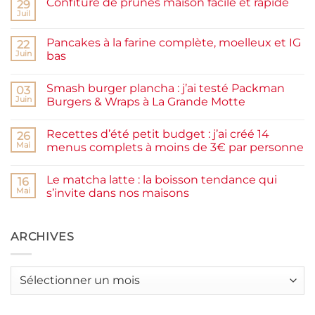
Confiture de prunes maison facile et rapide
29
Juil
Aucun
commentaire
sur
Pancakes à la farine complète, moelleux et IG
22
Confiture
de
Juin
bas
prunes
Aucun
maison
commentaire
facile
Smash burger plancha : j’ai testé Packman
sur
03
et
Pancakes
rapide
Juin
Burgers & Wraps à La Grande Motte
à
la
Aucun
farine
commentaire
Recettes d’été petit budget : j’ai créé 14
complète,
sur
26
moelleux
Smash
Mai
menus complets à moins de 3€ par personne
et
burger
IG
plancha :
Aucun
bas
j’ai
commentaire
Le matcha latte : la boisson tendance qui
testé
sur
16
Packman
Recettes
Mai
s’invite dans nos maisons
Burgers &
d’été
Wraps
petit
Aucun
à
budget
commentaire
La
:
sur
Grande
j’ai
Le
ARCHIVES
Motte
créé
matcha
14
latte
menus
:
complets
la
Archives
à
boisson
moins
tendance
de
qui
3€
s’invite