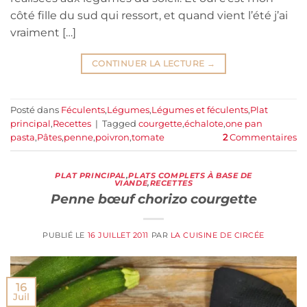
côté fille du sud qui ressort, et quand vient l’été j’ai
vraiment […]
CONTINUER LA LECTURE
→
Posté dans
Féculents
,
Légumes
,
Légumes et féculents
,
Plat
principal
,
Recettes
|
Tagged
courgette
,
échalote
,
one pan
pasta
,
Pâtes
,
penne
,
poivron
,
tomate
2
Commentaires
PLAT PRINCIPAL
,
PLATS COMPLETS À BASE DE
VIANDE
,
RECETTES
Penne bœuf chorizo courgette
PUBLIÉ LE
16 JUILLET 2011
PAR
LA CUISINE DE CIRCÉE
16
Juil