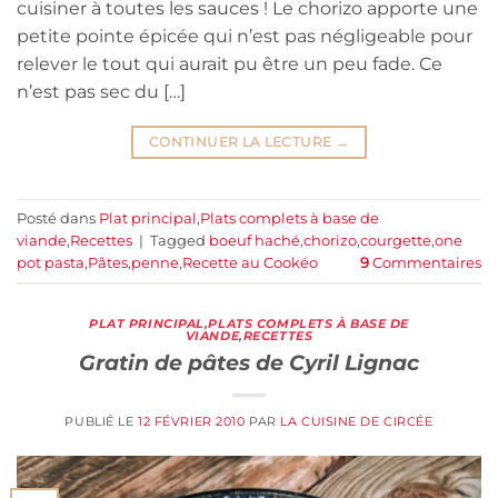
cuisiner à toutes les sauces ! Le chorizo apporte une
petite pointe épicée qui n’est pas négligeable pour
relever le tout qui aurait pu être un peu fade. Ce
n’est pas sec du […]
CONTINUER LA LECTURE
→
Posté dans
Plat principal
,
Plats complets à base de
viande
,
Recettes
|
Tagged
boeuf haché
,
chorizo
,
courgette
,
one
pot pasta
,
Pâtes
,
penne
,
Recette au Cookéo
9
Commentaires
PLAT PRINCIPAL
,
PLATS COMPLETS À BASE DE
VIANDE
,
RECETTES
Gratin de pâtes de Cyril Lignac
PUBLIÉ LE
12 FÉVRIER 2010
PAR
LA CUISINE DE CIRCÉE