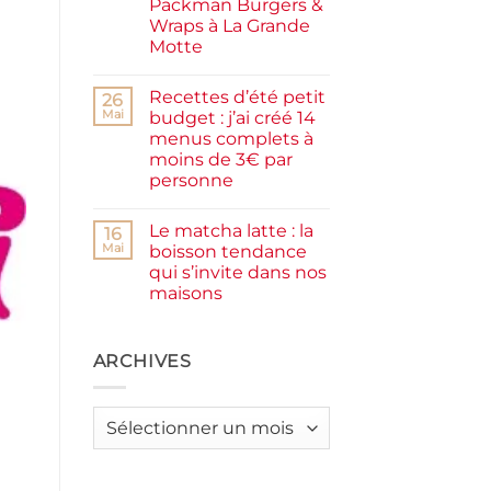
Packman Burgers &
la
farine
Wraps à La Grande
complète,
Motte
moelleux
et
Aucun
IG
commentaire
bas
Recettes d’été petit
sur
26
Smash
Mai
budget : j’ai créé 14
burger
menus complets à
plancha :
j’ai
moins de 3€ par
testé
personne
Packman
Burgers &
Aucun
Wraps
commentaire
à
Le matcha latte : la
sur
16
La
Recettes
Mai
boisson tendance
Grande
d’été
Motte
qui s’invite dans nos
petit
budget
maisons
:
j’ai
Aucun
créé
commentaire
sur
14
Le
ARCHIVES
menus
matcha
complets
latte
à
:
moins
la
de
Archives
boisson
3€
tendance
par
qui
personne
s’invite
dans