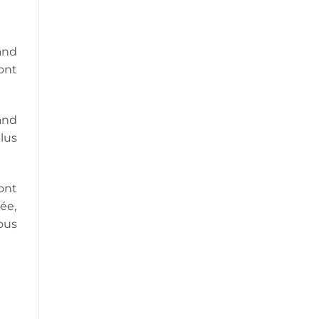
and
ont
and
lus
ront
ée,
ous