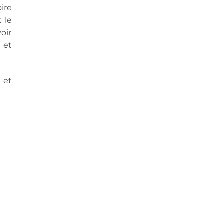
nos
ire
maisons
 le
voir
 et
 et