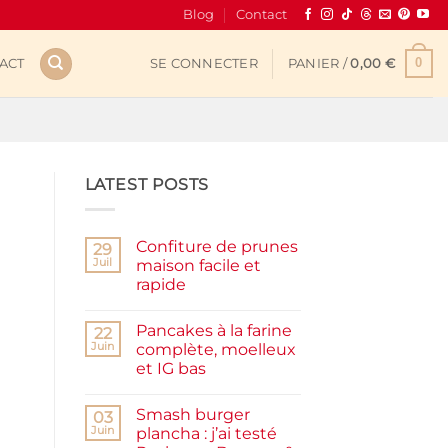
Blog
Contact
0
ACT
SE CONNECTER
PANIER /
0,00
€
LATEST POSTS
Confiture de prunes
29
Juil
maison facile et
rapide
Aucun
commentaire
Pancakes à la farine
sur
22
Confiture
Juin
complète, moelleux
de
et IG bas
prunes
maison
Aucun
facile
commentaire
et
Smash burger
sur
03
rapide
Pancakes
Juin
plancha : j’ai testé
à