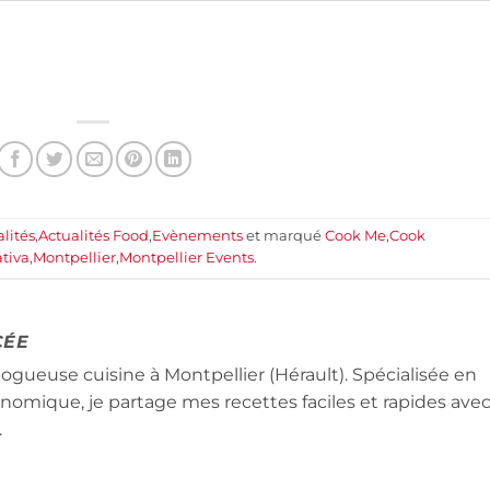
lités
,
Actualités Food
,
Evènements
et marqué
Cook Me
,
Cook
tiva
,
Montpellier
,
Montpellier Events
.
CÉE
logueuse cuisine à Montpellier (Hérault). Spécialisée en
conomique, je partage mes recettes faciles et rapides ave
.