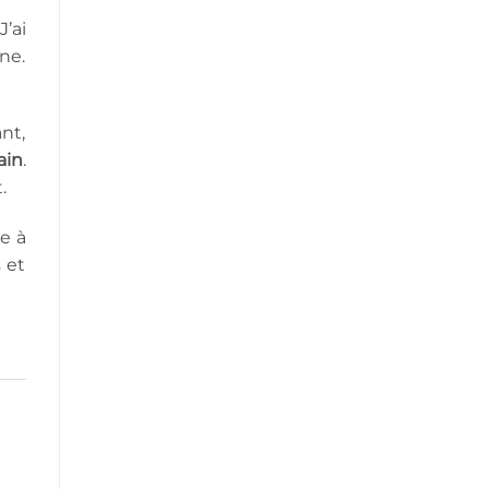
’ai
ine.
nt,
ain
.
.
ne à
 et