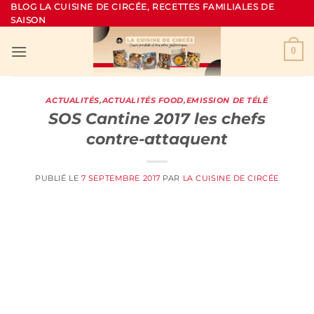
Passer
BLOG LA CUISINE DE CIRCÉE, RECETTES FAMILIALES DE
SAISON
au
contenu
0
ACTUALITÉS
,
ACTUALITÉS FOOD
,
EMISSION DE TÉLÉ
SOS Cantine 2017 les chefs
contre-attaquent
PUBLIÉ LE
7 SEPTEMBRE 2017
PAR
LA CUISINE DE CIRCÉE