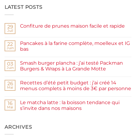
LATEST POSTS
Confiture de prunes maison facile et rapide
29
Juil
Aucun
commentaire
sur
Pancakes à la farine complète, moelleux et IG
22
Confiture
de
Juin
bas
prunes
Aucun
maison
commentaire
facile
Smash burger plancha : j’ai testé Packman
sur
03
et
Pancakes
rapide
Juin
Burgers & Wraps à La Grande Motte
à
la
Aucun
farine
commentaire
Recettes d’été petit budget : j’ai créé 14
complète,
sur
26
moelleux
Smash
Mai
menus complets à moins de 3€ par personne
et
burger
IG
plancha :
Aucun
bas
j’ai
commentaire
Le matcha latte : la boisson tendance qui
testé
sur
16
Packman
Recettes
Mai
s’invite dans nos maisons
Burgers &
d’été
Wraps
petit
Aucun
à
budget
commentaire
La
:
sur
Grande
j’ai
Le
ARCHIVES
Motte
créé
matcha
14
latte