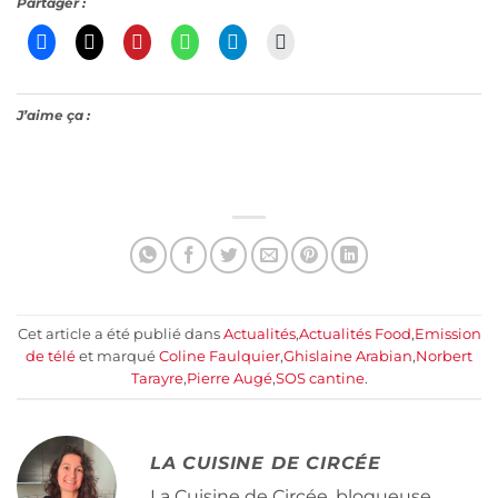
Partager :
J’aime ça :
Cet article a été publié dans
Actualités
,
Actualités Food
,
Emission
de télé
et marqué
Coline Faulquier
,
Ghislaine Arabian
,
Norbert
Tarayre
,
Pierre Augé
,
SOS cantine
.
LA CUISINE DE CIRCÉE
La Cuisine de Circée, blogueuse