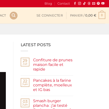
Blog
Contact
0
ACT
SE CONNECTER
PANIER /
0,00
€
LATEST POSTS
Confiture de prunes
29
Juil
maison facile et
rapide
Aucun
commentaire
Pancakes à la farine
sur
22
Confiture
Juin
complète, moelleux
de
et IG bas
prunes
maison
Aucun
facile
commentaire
et
Smash burger
sur
03
rapide
Pancakes
Juin
plancha : j’ai testé
à