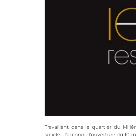
Travaillant dans le quartier du Millé
snacks. J’ai connu l’ouverture du 10 (pu