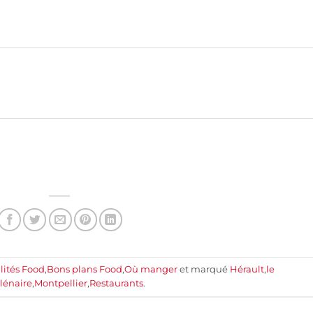
lités Food
,
Bons plans Food
,
Où manger
et marqué
Hérault
,
le
lénaire
,
Montpellier
,
Restaurants
.