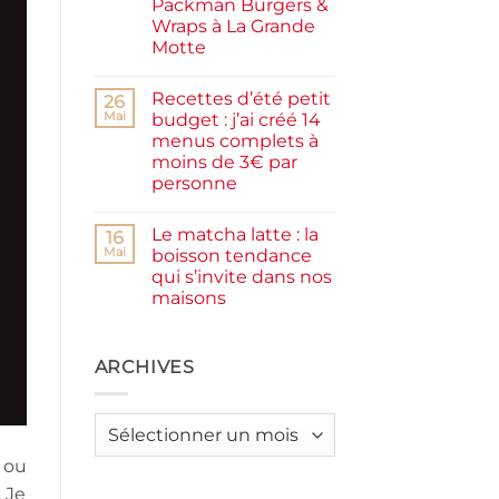
Packman Burgers &
la
farine
Wraps à La Grande
complète,
Motte
moelleux
et
Aucun
IG
commentaire
bas
Recettes d’été petit
sur
26
Smash
Mai
budget : j’ai créé 14
burger
menus complets à
plancha :
j’ai
moins de 3€ par
testé
personne
Packman
Burgers &
Aucun
Wraps
commentaire
à
Le matcha latte : la
sur
16
La
Recettes
Mai
boisson tendance
Grande
d’été
Motte
qui s’invite dans nos
petit
budget
maisons
:
j’ai
Aucun
créé
commentaire
sur
14
Le
ARCHIVES
menus
matcha
complets
latte
à
:
moins
la
de
Archives
boisson
3€
tendance
par
 ou
qui
personne
s’invite
. Je
dans