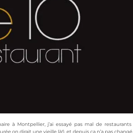
naire à Montpellier, j’ai essayé pas mal de restaurants
rée on dirait une vieille là!), et depuis ça n’a pas changé