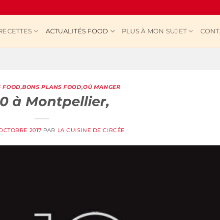
RECETTES
ACTUALITÉS FOOD
PLUS À MON SUJET
CONT
S FOOD
,
BONS PLANS FOOD
,
OÙ MANGER
10 à Montpellier,
 OCTOBRE 2017
PAR
LA CUISINE DE CIRCÉE