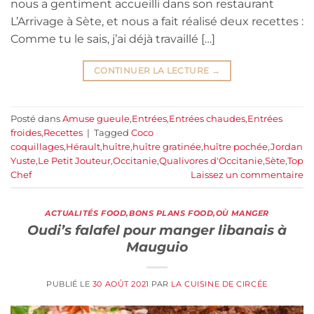
nous a gentiment accueilli dans son restaurant
L’Arrivage à Sète, et nous a fait réalisé deux recettes :
Comme tu le sais, j’ai déjà travaillé […]
CONTINUER LA LECTURE
→
Posté dans
Amuse gueule
,
Entrées
,
Entrées chaudes
,
Entrées
froides
,
Recettes
|
Tagged
Coco
coquillages
,
Hérault
,
huître
,
huître gratinée
,
huître pochée
,
Jordan
Yuste
,
Le Petit Jouteur
,
Occitanie
,
Qualivores d'Occitanie
,
Sète
,
Top
Chef
Laissez un commentaire
ACTUALITÉS FOOD
,
BONS PLANS FOOD
,
OÙ MANGER
Oudi’s falafel pour manger libanais à
Mauguio
PUBLIÉ LE
30 AOÛT 2021
PAR
LA CUISINE DE CIRCÉE