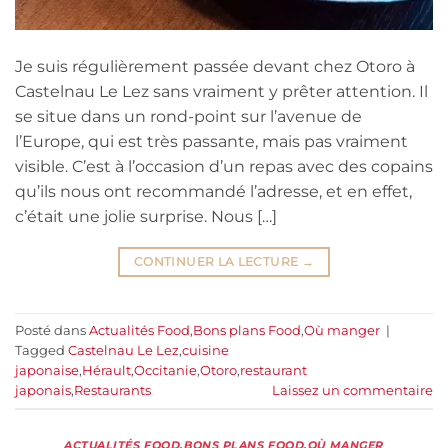
Je suis régulièrement passée devant chez Otoro à
Castelnau Le Lez sans vraiment y prêter attention. Il
se situe dans un rond-point sur l’avenue de
l’Europe, qui est très passante, mais pas vraiment
visible. C’est à l’occasion d’un repas avec des copains
qu’ils nous ont recommandé l’adresse, et en effet,
c’était une jolie surprise. Nous […]
CONTINUER LA LECTURE
→
Posté dans
Actualités Food
,
Bons plans Food
,
Où manger
|
Tagged
Castelnau Le Lez
,
cuisine
japonaise
,
Hérault
,
Occitanie
,
Otoro
,
restaurant
japonais
,
Restaurants
Laissez un commentaire
ACTUALITÉS FOOD
,
BONS PLANS FOOD
,
OÙ MANGER