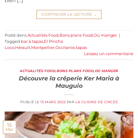
bien […]
CONTINUER LA LECTURE
→
Posté dans
Actualités Food
,
Bons plans Food
,
Où manger
|
Tagged
bar à tapas
,
El Pincho
Loco
,
Hérault
,
Montpellier
,
Occitanie
,
tapas
Laissez un commentaire
ACTUALITÉS FOOD
,
BONS PLANS FOOD
,
OÙ MANGER
Découvre la crêperie Ker Maria à
Mauguio
PUBLIÉ LE
15 MARS 2022
PAR
LA CUISINE DE CIRCÉE
15
Mar