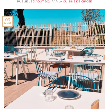
PUBLIÉ LE
3 AOÛT 2021
PAR
LA CUISINE DE CIRCÉE
03
Août