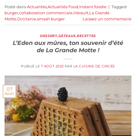
Posté dans
Actualités
,
Actualités Food
,
Instant foodie
|
Tagged
burger
,
collaboration commerciale
,
Hérault
,
La Grande
Motte
,
Occitanie
,
smash burger
Laissez un commentaire
DESSERT
,
GÂTEAUX
,
RECETTES
L’Eden aux mûres, ton souvenir d’été
de La Grande Motte !
PUBLIÉ LE
7 AOÛT 2023
PAR
LA CUISINE DE CIRCÉE
07
Août