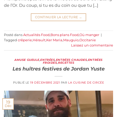
de l’Or. Du coup, si tu es du coin ou que tu […]
CONTINUER LA LECTURE
→
Posté dans
Actualités Food
,
Bons plans Food
,
Où manger
|
Tagged
crêperie
,
Hérault
,
Ker Maria
,
Mauguio
,
Occitanie
Laissez un commentaire
AMUSE GUEULE
,
ENTRÉES
,
ENTRÉES CHAUDES
,
ENTRÉES
FROIDES
,
RECETTES
Les huîtres festives de Jordan Yuste
PUBLIÉ LE
19 DÉCEMBRE 2021
PAR
LA CUISINE DE CIRCÉE
19
Déc