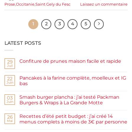
Prose
,
Occitanie
,
Saint Gely du Fesc
Laissez un commentaire
1
2
3
4
5
LATEST POSTS
Confiture de prunes maison facile et rapide
29
Juil
Aucun
commentaire
sur
Pancakes à la farine complète, moelleux et IG
22
Confiture
de
Juin
bas
prunes
Aucun
maison
commentaire
facile
Smash burger plancha : j’ai testé Packman
sur
03
et
Pancakes
rapide
Juin
Burgers & Wraps à La Grande Motte
à
la
Aucun
farine
commentaire
Recettes d’été petit budget : j’ai créé 14
complète,
sur
26
moelleux
Smash
Mai
menus complets à moins de 3€ par personne
et
burger
IG
plancha :
Aucun
bas
j’ai
commentaire