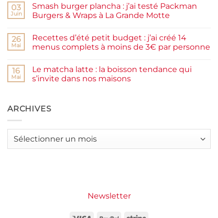
facile
Smash burger plancha : j’ai testé Packman
sur
03
et
Pancakes
rapide
Juin
Burgers & Wraps à La Grande Motte
à
la
Aucun
farine
commentaire
Recettes d’été petit budget : j’ai créé 14
complète,
sur
26
moelleux
Smash
Mai
menus complets à moins de 3€ par personne
et
burger
IG
plancha :
Aucun
bas
j’ai
commentaire
Le matcha latte : la boisson tendance qui
testé
sur
16
Packman
Recettes
Mai
s’invite dans nos maisons
Burgers &
d’été
Wraps
petit
Aucun
à
budget
commentaire
La
:
sur
Grande
j’ai
Le
ARCHIVES
Motte
créé
matcha
14
latte
menus
:
complets
la
Archives
à
boisson
moins
tendance
de
qui
3€
s’invite
par
dans
personne
nos
maisons
Newsletter