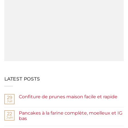
LATEST POSTS
Confiture de prunes maison facile et rapide
29
Juil
Aucun
commentaire
sur
Pancakes à la farine complète, moelleux et IG
22
Confiture
de
Juin
bas
prunes
Aucun
maison
commentaire