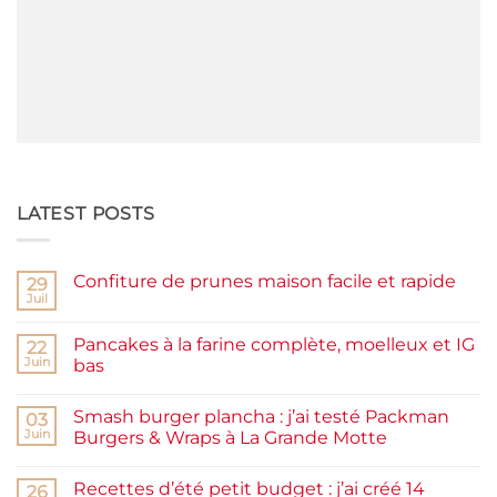
LATEST POSTS
Confiture de prunes maison facile et rapide
29
Juil
Aucun
commentaire
sur
Pancakes à la farine complète, moelleux et IG
22
Confiture
de
Juin
bas
prunes
Aucun
maison
commentaire
facile
Smash burger plancha : j’ai testé Packman
sur
03
et
Pancakes
rapide
Juin
Burgers & Wraps à La Grande Motte
à
la
Aucun
farine
commentaire
Recettes d’été petit budget : j’ai créé 14
complète,
sur
26