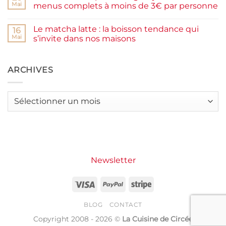
moelleux
Smash
Mai
menus complets à moins de 3€ par personne
et
burger
IG
plancha :
Aucun
bas
j’ai
commentaire
Le matcha latte : la boisson tendance qui
testé
sur
16
Packman
Recettes
Mai
s’invite dans nos maisons
Burgers &
d’été
Wraps
petit
Aucun
à
budget
commentaire
La
:
sur
Grande
j’ai
Le
ARCHIVES
Motte
créé
matcha
14
latte
menus
:
complets
la
Archives
à
boisson
moins
tendance
de
qui
3€
s’invite
par
dans
personne
nos
maisons
Newsletter
Visa
PayPal
Stripe
BLOG
CONTACT
Copyright 2008 - 2026 ©
La Cuisine de Circée