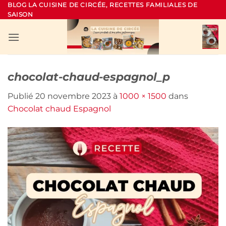
Passer
BLOG LA CUISINE DE CIRCÉE, RECETTES FAMILIALES DE
SAISON
au
contenu
chocolat-chaud-espagnol_p
Publié
20 novembre 2023
à
1000 × 1500
dans
Chocolat chaud Espagnol