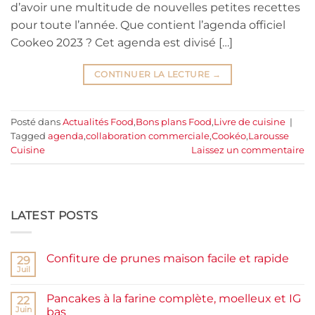
d’avoir une multitude de nouvelles petites recettes
pour toute l’année. Que contient l’agenda officiel
Cookeo 2023 ? Cet agenda est divisé […]
CONTINUER LA LECTURE
→
Posté dans
Actualités Food
,
Bons plans Food
,
Livre de cuisine
|
Tagged
agenda
,
collaboration commerciale
,
Cookéo
,
Larousse
Cuisine
Laissez un commentaire
LATEST POSTS
Confiture de prunes maison facile et rapide
29
Juil
Aucun
commentaire
sur
Pancakes à la farine complète, moelleux et IG
22
Confiture
de
Juin
bas