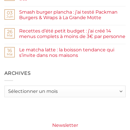
prunes
Aucun
maison
commentaire
facile
Smash burger plancha : j’ai testé Packman
sur
03
et
Pancakes
rapide
Juin
Burgers & Wraps à La Grande Motte
à
la
Aucun
farine
commentaire
Recettes d’été petit budget : j’ai créé 14
complète,
sur
26
moelleux
Smash
Mai
menus complets à moins de 3€ par personne
et
burger
IG
plancha :
Aucun
bas
j’ai
commentaire
Le matcha latte : la boisson tendance qui
testé
sur
16
Packman
Recettes
Mai
s’invite dans nos maisons
Burgers &
d’été
Wraps
petit
Aucun
à
budget
commentaire
La
:
sur
Grande
j’ai
Le
ARCHIVES
Motte
créé
matcha
14
latte
menus
:
complets
la
Archives
à
boisson
moins
tendance
de
qui
3€
s’invite
par
dans
personne
nos
maisons
Newsletter