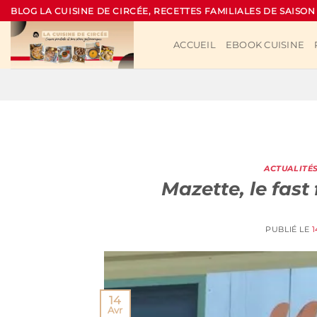
Passer
BLOG LA CUISINE DE CIRCÉE, RECETTES FAMILIALES DE SAISON
au
contenu
ACCUEIL
EBOOK CUISINE
ACTUALITÉ
Mazette, le fas
PUBLIÉ LE
1
14
Avr