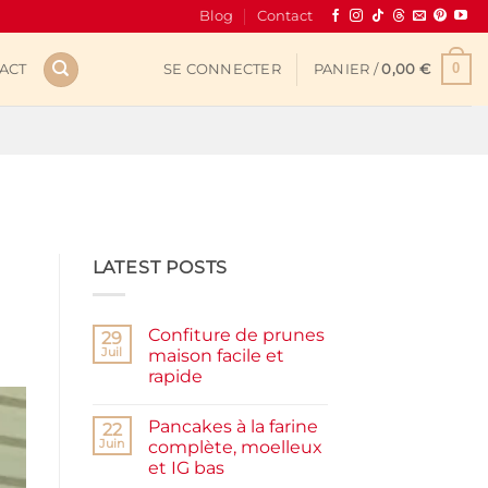
Blog
Contact
0
ACT
SE CONNECTER
PANIER /
0,00
€
LATEST POSTS
Confiture de prunes
29
Juil
maison facile et
rapide
Aucun
commentaire
Pancakes à la farine
sur
22
Confiture
Juin
complète, moelleux
de
et IG bas
prunes
maison