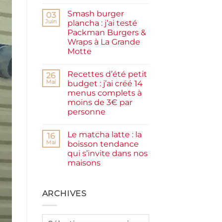
Aucun
facile
commentaire
et
Smash burger
sur
03
rapide
Pancakes
Juin
plancha : j’ai testé
à
Packman Burgers &
la
farine
Wraps à La Grande
complète,
Motte
moelleux
et
Aucun
IG
commentaire
bas
Recettes d’été petit
sur
26
Smash
Mai
budget : j’ai créé 14
burger
menus complets à
plancha :
j’ai
moins de 3€ par
testé
personne
Packman
Burgers &
Aucun
Wraps
commentaire
à
Le matcha latte : la
sur
16
La
Recettes
Mai
boisson tendance
Grande
d’été
Motte
qui s’invite dans nos
petit
budget
maisons
:
j’ai
Aucun
créé
commentaire
sur
14
Le
ARCHIVES
menus
matcha
complets
latte
à
:
moins
la
de
Archives