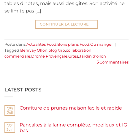
tables d’hôtes, mais aussi des gîtes. Son activité ne
se limite pas […]
CONTINUER LA LECTURE
→
Posté dans
Actualités Food
,
Bons plans Food
,
Où manger
|
Tagged
Bénivay Ollon
,
blog trip
,
collaboration
commerciale
,
Drôme Provençale
,
Gîtes
,
Jardin d'ollon
5
Commentaires
LATEST POSTS
Confiture de prunes maison facile et rapide
29
Juil
Aucun
commentaire
sur
Pancakes à la farine complète, moelleux et IG
22
Confiture
de
Juin
bas