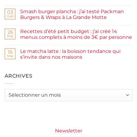
prunes
Aucun
maison
commentaire
facile
Smash burger plancha : j’ai testé Packman
sur
03
et
Pancakes
rapide
Juin
Burgers & Wraps à La Grande Motte
à
la
Aucun
farine
commentaire
Recettes d’été petit budget : j’ai créé 14
complète,
sur
26
moelleux
Smash
Mai
menus complets à moins de 3€ par personne
et
burger
IG
plancha :
Aucun
bas
j’ai
commentaire
Le matcha latte : la boisson tendance qui
testé
sur
16
Packman
Recettes
Mai
s’invite dans nos maisons
Burgers &
d’été
Wraps
petit
Aucun
à
budget
commentaire
La
:
sur
Grande
j’ai
Le
ARCHIVES
Motte
créé
matcha
14
latte
menus
:
complets
la
Archives
à
boisson
moins
tendance
de
qui
3€
s’invite
par
dans
personne
nos
maisons
Newsletter