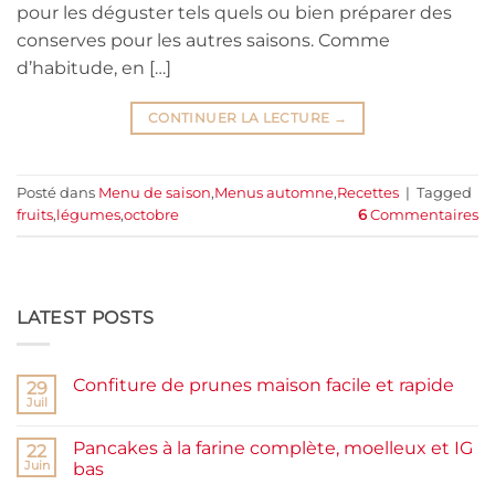
pour les déguster tels quels ou bien préparer des
conserves pour les autres saisons. Comme
d’habitude, en […]
CONTINUER LA LECTURE
→
Posté dans
Menu de saison
,
Menus automne
,
Recettes
|
Tagged
fruits
,
légumes
,
octobre
6
Commentaires
LATEST POSTS
Confiture de prunes maison facile et rapide
29
Juil
Aucun
commentaire
sur
Pancakes à la farine complète, moelleux et IG
22
Confiture
de
Juin
bas
prunes
Aucun
maison