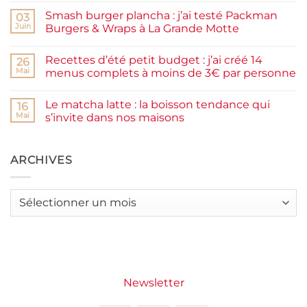
commentaire
facile
Smash burger plancha : j’ai testé Packman
sur
03
et
Pancakes
rapide
Juin
Burgers & Wraps à La Grande Motte
à
la
Aucun
farine
commentaire
Recettes d’été petit budget : j’ai créé 14
complète,
sur
26
moelleux
Smash
Mai
menus complets à moins de 3€ par personne
et
burger
IG
plancha :
Aucun
bas
j’ai
commentaire
Le matcha latte : la boisson tendance qui
testé
sur
16
Packman
Recettes
Mai
s’invite dans nos maisons
Burgers &
d’été
Wraps
petit
Aucun
à
budget
commentaire
La
:
sur
Grande
j’ai
Le
ARCHIVES
Motte
créé
matcha
14
latte
menus
:
complets
la
Archives
à
boisson
moins
tendance
de
qui
3€
s’invite
par
dans
personne
nos
maisons
Newsletter