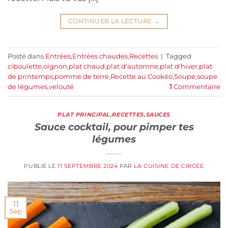
CONTINUER LA LECTURE
→
Posté dans
Entrées
,
Entrées chaudes
,
Recettes
|
Tagged
ciboulette
,
oignon
,
plat chaud
,
plat d'automne
,
plat d'hiver
,
plat
de printemps
,
pomme de terre
,
Recette au Cookéo
,
Soupe
,
soupe
de légumes
,
velouté
1
Commentaire
PLAT PRINCIPAL
,
RECETTES
,
SAUCES
Sauce cocktail, pour pimper tes
légumes
PUBLIÉ LE
11 SEPTEMBRE 2024
PAR
LA CUISINE DE CIRCÉE
11
Sep