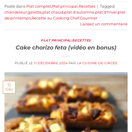
Posté dans
Plat complet
,
Plat principal
,
Recettes
|
Tagged
chandeleur
,
galette
,
plat chaud
,
plat d'automne
,
plat d'hiver
,
plat
de printemps
,
Recette au Cooking Chef Gourmet
Laissez un commentaire
PLAT PRINCIPAL
,
RECETTES
Cake chorizo feta (vidéo en bonus)
PUBLIÉ LE
11 DÉCEMBRE 2024
PAR
LA CUISINE DE CIRCÉE
11
Déc