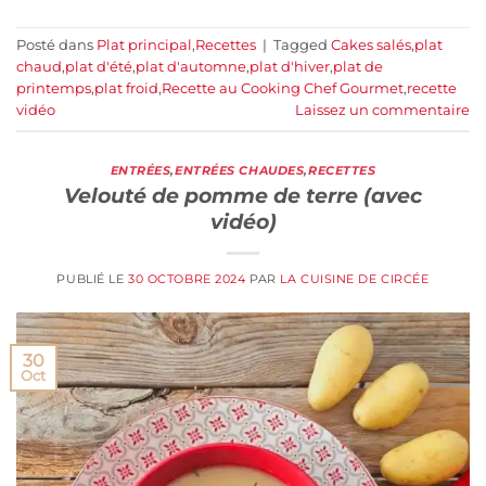
Posté dans
Plat principal
,
Recettes
|
Tagged
Cakes salés
,
plat
chaud
,
plat d'été
,
plat d'automne
,
plat d'hiver
,
plat de
printemps
,
plat froid
,
Recette au Cooking Chef Gourmet
,
recette
vidéo
Laissez un commentaire
ENTRÉES
,
ENTRÉES CHAUDES
,
RECETTES
Velouté de pomme de terre (avec
vidéo)
PUBLIÉ LE
30 OCTOBRE 2024
PAR
LA CUISINE DE CIRCÉE
30
Oct