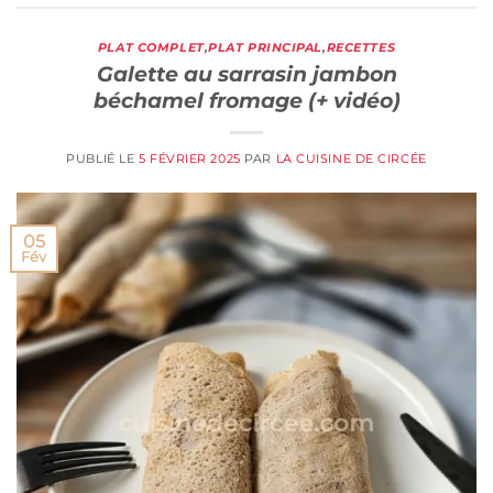
PLAT COMPLET
,
PLAT PRINCIPAL
,
RECETTES
Galette au sarrasin jambon
béchamel fromage (+ vidéo)
PUBLIÉ LE
5 FÉVRIER 2025
PAR
LA CUISINE DE CIRCÉE
05
Fév