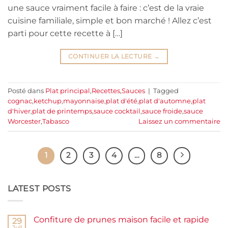
une sauce vraiment facile à faire : c’est de la vraie
cuisine familiale, simple et bon marché ! Allez c’est
parti pour cette recette à […]
CONTINUER LA LECTURE
→
Posté dans
Plat principal
,
Recettes
,
Sauces
|
Tagged
cognac
,
ketchup
,
mayonnaise
,
plat d'été
,
plat d'automne
,
plat
d'hiver
,
plat de printemps
,
sauce cocktail
,
sauce froide
,
sauce
Worcester
,
Tabasco
Laissez un commentaire
1
2
3
4
…
8
LATEST POSTS
Confiture de prunes maison facile et rapide
29
Juil