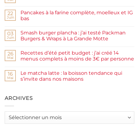
Aucun
commentaire
sur
Pancakes à la farine complète, moelleux et IG
22
Confiture
de
Juin
bas
prunes
Aucun
maison
commentaire
facile
Smash burger plancha : j’ai testé Packman
sur
03
et
Pancakes
rapide
Juin
Burgers & Wraps à La Grande Motte
à
la
Aucun
farine
commentaire
Recettes d’été petit budget : j’ai créé 14
complète,
sur
26
moelleux
Smash
Mai
menus complets à moins de 3€ par personne
et
burger
IG
plancha :
Aucun
bas
j’ai
commentaire
Le matcha latte : la boisson tendance qui
testé
sur
16
Packman
Recettes
Mai
s’invite dans nos maisons
Burgers &
d’été
Wraps
petit
Aucun
à
budget
commentaire
La
:
sur
Grande
j’ai
Le
ARCHIVES
Motte
créé
matcha
14
latte
menus
:
complets
la
Archives
à
boisson
moins
tendance
de
qui
3€
s’invite
par
dans
personne
nos