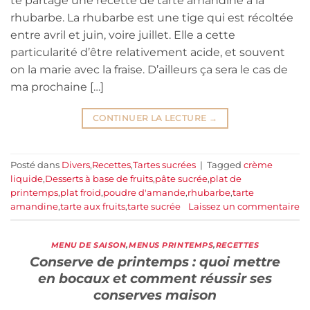
te partage une recette de tarte amandine à la
rhubarbe. La rhubarbe est une tige qui est récoltée
entre avril et juin, voire juillet. Elle a cette
particularité d’être relativement acide, et souvent
on la marie avec la fraise. D’ailleurs ça sera le cas de
ma prochaine […]
CONTINUER LA LECTURE
→
Posté dans
Divers
,
Recettes
,
Tartes sucrées
|
Tagged
crème
liquide
,
Desserts à base de fruits
,
pâte sucrée
,
plat de
printemps
,
plat froid
,
poudre d'amande
,
rhubarbe
,
tarte
amandine
,
tarte aux fruits
,
tarte sucrée
Laissez un commentaire
MENU DE SAISON
,
MENUS PRINTEMPS
,
RECETTES
Conserve de printemps : quoi mettre
en bocaux et comment réussir ses
conserves maison