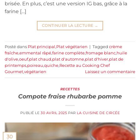
brisée. En plus, c’est une version IG bas, grâce à la
farine […]
CONTINUER LA LECTURE
→
Posté dans
Plat principal
,
Plat végétarien
|
Tagged
crème
fraîche
,
emmental râpé
,
farine complète
,
fromage blanc
,
huile
d'olive
,
oeuf
,
plat chaud
,
plat d'automne
,
plat d'hiver
,
plat de
printemps
,
poireau
,
quiche
,
Recette au Cooking Chef
Gourmet
,
végétarien
Laissez un commentaire
RECETTES
Compote fraise rhubarbe pomme
PUBLIÉ LE
30 AVRIL 2025
PAR
LA CUISINE DE CIRCÉE
30