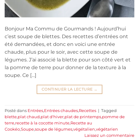
Bonjour Ma Commu de Gourmands ! Aujourd’hui
c’est soupe de blettes. Des recettes d’entrées ont
été demandées, et donc en voici une entrée
chaude, plus pour le soir, avec cette soupe de
légumes. J’ai associé la blette pour son côté vert et
la pomme de terre pour donner de la texture à la
soupe. Ce […]
CONTINUER LA LECTURE
→
Posté dans
Entrées
,
Entrées chaudes
,
Recettes
|
Tagged
blette
,
plat chaud
,
plat d'hiver
,
plat de printemps
,
pomme de
terre
,
recette à la cocotte minute
,
Recette au
Cookéo
,
Soupe
,
soupe de légumes
,
végétalien
,
végétarien
Laissez un commentaire