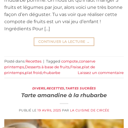
rhubarbe pomme. On nous dit qu’il faut manger 5
fruits et légumes par jour, alors voici une très bonne
façon d’en déguster. Tu vas voir que réaliser cette
compote de fruits est un vrai jeu d’enfant !
Ingrédients Pour […]
CONTINUER LA LECTURE
→
Posté dans
Recettes
|
Tagged
compote
,
conserve
printemps
,
Desserts à base de fruits
,
Fraise
,
plat de
printemps
,
plat froid
,
rhubarbe
Laissez un commentaire
DIVERS
,
RECETTES
,
TARTES SUCRÉES
Tarte amandine à la rhubarbe
PUBLIÉ LE
19 AVRIL 2025
PAR
LA CUISINE DE CIRCÉE