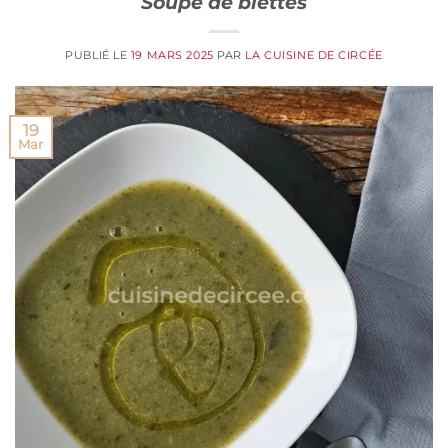
Soupe de blettes
PUBLIÉ LE
19 MARS 2025
PAR
LA CUISINE DE CIRCÉE
19
Mar