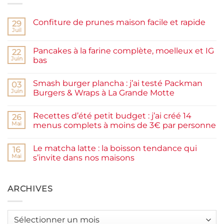
Confiture de prunes maison facile et rapide
29
Juil
Aucun
commentaire
sur
Pancakes à la farine complète, moelleux et IG
22
Confiture
de
Juin
bas
prunes
Aucun
maison
commentaire
facile
Smash burger plancha : j’ai testé Packman
sur
03
et
Pancakes
rapide
Juin
Burgers & Wraps à La Grande Motte
à
la
Aucun
farine
commentaire
Recettes d’été petit budget : j’ai créé 14
complète,
sur
26
moelleux
Smash
Mai
menus complets à moins de 3€ par personne
et
burger
IG
plancha :
Aucun
bas
j’ai
commentaire
Le matcha latte : la boisson tendance qui
testé
sur
16
Packman
Recettes
Mai
s’invite dans nos maisons
Burgers &
d’été
Wraps
petit
Aucun
à
budget
commentaire
La
:
sur
Grande
j’ai
Le
ARCHIVES
Motte
créé
matcha
14
latte
menus
:
complets
la
Archives
à
boisson