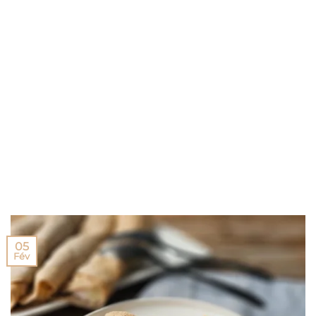
05
Fév