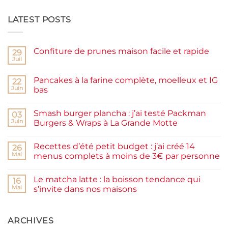
LATEST POSTS
Confiture de prunes maison facile et rapide
29
Juil
Aucun
commentaire
sur
Pancakes à la farine complète, moelleux et IG
22
Confiture
de
Juin
bas
prunes
Aucun
maison
commentaire
facile
Smash burger plancha : j’ai testé Packman
sur
03
et
Pancakes
rapide
Juin
Burgers & Wraps à La Grande Motte
à
la
Aucun
farine
commentaire
Recettes d’été petit budget : j’ai créé 14
complète,
sur
26
moelleux
Smash
Mai
menus complets à moins de 3€ par personne
et
burger
IG
plancha :
Aucun
bas
j’ai
commentaire
Le matcha latte : la boisson tendance qui
testé
sur
16
Packman
Recettes
Mai
s’invite dans nos maisons
Burgers &
d’été
Wraps
petit
Aucun
à
budget
commentaire
La
:
sur
Grande
j’ai
Le
ARCHIVES
Motte
créé
matcha