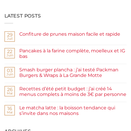
LATEST POSTS
Confiture de prunes maison facile et rapide
29
Juil
Aucun
commentaire
sur
Pancakes à la farine complète, moelleux et IG
22
Confiture
de
Juin
bas
prunes
Aucun
maison
commentaire
facile
Smash burger plancha : j’ai testé Packman
sur
03
et
Pancakes
rapide
Juin
Burgers & Wraps à La Grande Motte
à
la
Aucun
farine
commentaire
Recettes d’été petit budget : j’ai créé 14
complète,
sur
26
moelleux
Smash
Mai
menus complets à moins de 3€ par personne
et
burger
IG
plancha :
Aucun
bas
j’ai
commentaire
Le matcha latte : la boisson tendance qui
testé
sur
16
Packman
Recettes
Mai
s’invite dans nos maisons
Burgers &
d’été
Wraps
petit
Aucun
à
budget
commentaire
La
:
sur
Grande
j’ai
Le