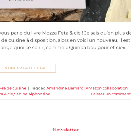
us parle du livre Mozza Feta & cie ! Je sais qu’en plus d
 de cuisine à disposition, alors en voici un nouveau. Il est
mange quoi ce soir », comme « Quinoa boulgour et cie« .
CONTINUER LA LECTURE
→
ivre de cuisine
|
Tagged
Amandine Bernardi
,
Amazon
,
collaboration
a & cie
,
Sabine Alphonsine
Laissez un comment
Newsletter