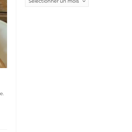
boisson
3€
tendance
par
qui
personne
s’invite
dans
nos
maisons
e
e.