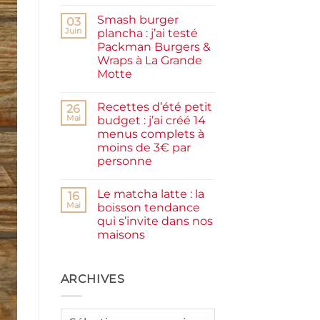
Aucun
facile
commentaire
et
Smash burger
sur
03
rapide
Pancakes
Juin
plancha : j’ai testé
à
Packman Burgers &
la
farine
Wraps à La Grande
complète,
Motte
moelleux
et
Aucun
IG
commentaire
bas
Recettes d’été petit
sur
26
Smash
Mai
budget : j’ai créé 14
burger
menus complets à
plancha :
j’ai
moins de 3€ par
testé
personne
Packman
Burgers &
Aucun
Wraps
commentaire
à
Le matcha latte : la
sur
16
La
Recettes
Mai
boisson tendance
Grande
d’été
Motte
qui s’invite dans nos
petit
budget
maisons
:
j’ai
Aucun
créé
commentaire
sur
14
Le
ARCHIVES
menus
matcha
complets
latte
à
:
moins
la
de
Archives