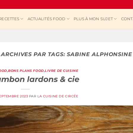
RECETTES
ACTUALITÉS FOOD
PLUS À MON SUJET
CONT
ARCHIVES PAR TAGS:
SABINE ALPHONSINE
FOOD
,
BONS PLANS FOOD
,
LIVRE DE CUISINE
jambon lardons & cie
SEPTEMBRE 2023
PAR
LA CUISINE DE CIRCÉE