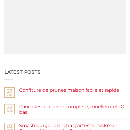
LATEST POSTS
Confiture de prunes maison facile et rapide
29
Juil
Aucun
commentaire
sur
Pancakes à la farine complète, moelleux et IG
22
Confiture
de
Juin
bas
prunes
Aucun
maison
commentaire
facile
Smash burger plancha : j’ai testé Packman
sur
03
et
Pancakes
rapide
Juin