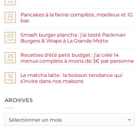
Juil
Aucun
commentaire
sur
Pancakes à la farine complète, moelleux et IG
22
Confiture
de
Juin
bas
prunes
Aucun
maison
commentaire
facile
Smash burger plancha : j’ai testé Packman
sur
03
et
Pancakes
rapide
Juin
Burgers & Wraps à La Grande Motte
à
la
Aucun
farine
commentaire
Recettes d’été petit budget : j’ai créé 14
complète,
sur
26
moelleux
Smash
Mai
menus complets à moins de 3€ par personne
et
burger
IG
plancha :
Aucun
bas
j’ai
commentaire
Le matcha latte : la boisson tendance qui
testé
sur
16
Packman
Recettes
Mai
s’invite dans nos maisons
Burgers &
d’été
Wraps
petit
Aucun
à
budget
commentaire
La
:
sur
Grande
j’ai
Le
ARCHIVES
Motte
créé
matcha
14
latte
menus
:
complets
la
Archives
à
boisson
moins
tendance
de
qui
3€
s’invite
par
dans