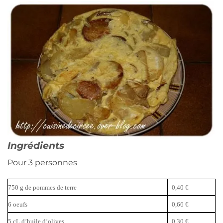
Ingrédients
Pour 3 personnes
750 g de pommes de terre
0,40 €
6 oeufs
0,66 €
5 cL d’huile d’olives
0,30 €