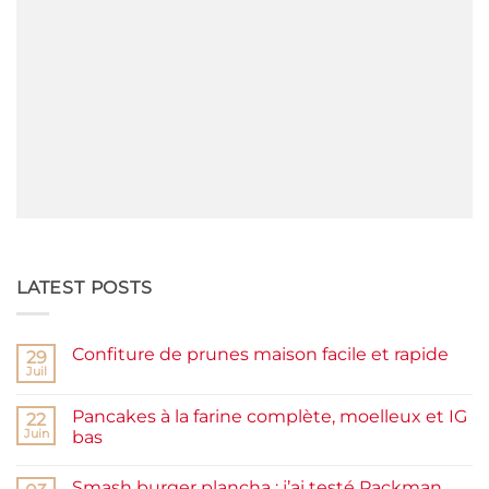
LATEST POSTS
Confiture de prunes maison facile et rapide
29
Juil
Aucun
commentaire
sur
Pancakes à la farine complète, moelleux et IG
22
Confiture
de
Juin
bas
prunes
Aucun
maison
commentaire
facile
Smash burger plancha : j’ai testé Packman
sur