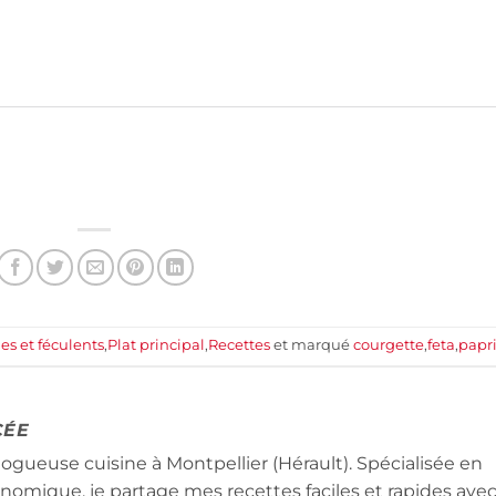
s et féculents
,
Plat principal
,
Recettes
et marqué
courgette
,
feta
,
papr
CÉE
logueuse cuisine à Montpellier (Hérault). Spécialisée en
conomique, je partage mes recettes faciles et rapides ave