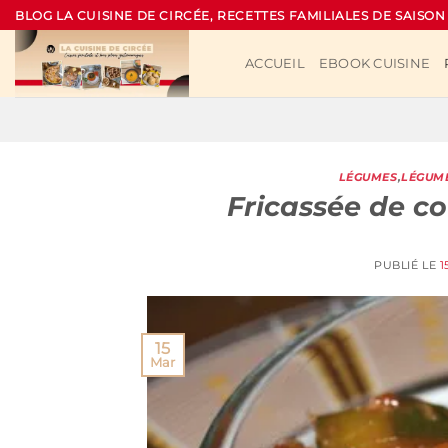
Passer
BLOG LA CUISINE DE CIRCÉE, RECETTES FAMILIALES DE SAISON
au
contenu
ACCUEIL
EBOOK CUISINE
LÉGUMES
,
LÉGUME
Fricassée de co
PUBLIÉ LE
1
15
Mar