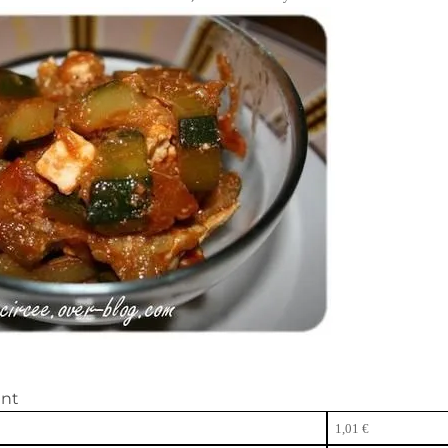
ent
1,01 €