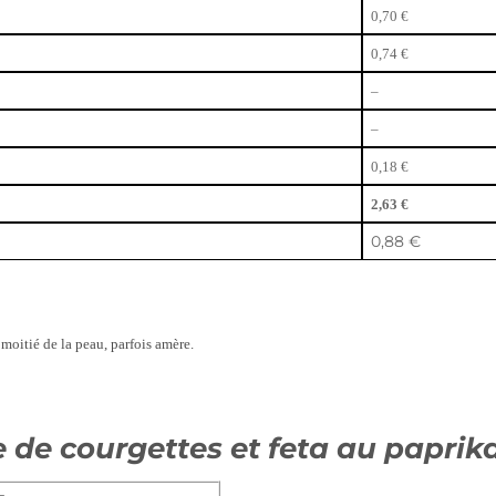
0,70 €
0,74 €
–
–
0,18 €
2,63 €
0,88 €
a moitié de la peau, parfois amère.
e de courgettes et feta au paprik