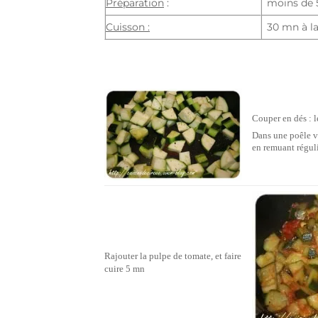
Préparation
:
moins de
Cuisson :
30 mn à l
Couper en dés : le
Dans une poêle ve
en remuant régul
Rajouter la pulpe de tomate, et faire
cuire 5 mn