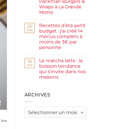
Packman Burgers &
la
farine
Wraps à La Grande
complète,
Motte
moelleux
et
Aucun
IG
commentaire
bas
Recettes d’été petit
sur
26
Smash
Mai
budget : j’ai créé 14
burger
menus complets à
plancha :
j’ai
moins de 3€ par
testé
personne
Packman
Burgers &
Aucun
Wraps
commentaire
à
Le matcha latte : la
sur
16
La
Recettes
Mai
boisson tendance
Grande
d’été
Motte
qui s’invite dans nos
petit
budget
maisons
:
j’ai
Aucun
créé
commentaire
sur
14
Le
ARCHIVES
menus
matcha
complets
latte
à
:
moins
la
de
Archives
boisson
3€
tendance
par
qui
personne
 feta
s’invite
dans