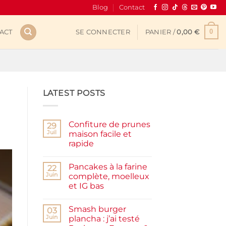
Blog
Contact
0
ACT
SE CONNECTER
PANIER /
0,00
€
LATEST POSTS
Confiture de prunes
29
Juil
maison facile et
rapide
Aucun
commentaire
Pancakes à la farine
sur
22
Confiture
Juin
complète, moelleux
de
et IG bas
prunes
maison
Aucun
facile
commentaire
et
Smash burger
sur
03
rapide
Pancakes
Juin
plancha : j’ai testé
à