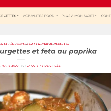
RECETTES
ACTUALITÉS FOOD
PLUS À MON SUJET
CONT
S ET FÉCULENTS
,
PLAT PRINCIPAL
,
RECETTES
urgettes et feta au paprika
5 MARS 2009
PAR
LA CUISINE DE CIRCÉE