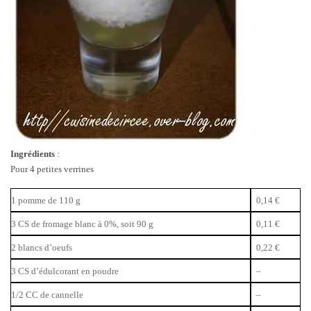
Ingrédients
:
Pour 4 petites verrines
1 pomme de 110 g
0,14 €
3 CS de fromage blanc à 0%, soit 90 g
0,11 €
2 blancs d’oeufs
0,22 €
3 CS d’édulcorant en poudre
–
1/2 CC de cannelle
–