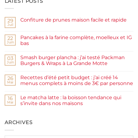
LATEST POSTS
Confiture de prunes maison facile et rapide
29
Juil
Aucun
commentaire
sur
Pancakes à la farine complète, moelleux et IG
22
Confiture
de
Juin
bas
prunes
Aucun
maison
commentaire
facile
Smash burger plancha : j’ai testé Packman
sur
03
et
Pancakes
rapide
Juin
Burgers & Wraps à La Grande Motte
à
la
Aucun
farine
commentaire
Recettes d’été petit budget : j’ai créé 14
complète,
sur
26
moelleux
Smash
Mai
menus complets à moins de 3€ par personne
et
burger
IG
plancha :
Aucun
bas
j’ai
commentaire
Le matcha latte : la boisson tendance qui
testé
sur
16
Packman
Recettes
Mai
s’invite dans nos maisons
Burgers &
d’été
Wraps
petit
Aucun
à
budget
commentaire
La
:
sur
Grande
j’ai
Le
ARCHIVES
Motte
créé
matcha
14
latte
menus
:
complets
la