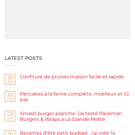
LATEST POSTS
Confiture de prunes maison facile et rapide
29
Juil
Aucun
commentaire
sur
Pancakes à la farine complète, moelleux et IG
22
Confiture
de
Juin
bas
prunes
Aucun
maison
commentaire
facile
Smash burger plancha : j’ai testé Packman
sur
03
et
Pancakes
rapide
Juin
Burgers & Wraps à La Grande Motte
à
la
Aucun
farine
commentaire
Recettes d’été petit budget : j’ai créé 14
complète,
sur
26