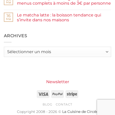
moelleux
Smash
Mai
menus complets à moins de 3€ par personne
et
burger
IG
plancha :
Aucun
bas
j’ai
commentaire
Le matcha latte : la boisson tendance qui
testé
sur
16
Packman
Recettes
Mai
s’invite dans nos maisons
Burgers &
d’été
Wraps
petit
Aucun
à
budget
commentaire
La
:
sur
Grande
j’ai
Le
ARCHIVES
Motte
créé
matcha
14
latte
menus
:
complets
la
Archives
à
boisson
moins
tendance
de
qui
3€
s’invite
par
dans
personne
nos
maisons
Newsletter
Visa
PayPal
Stripe
BLOG
CONTACT
Copyright 2008 - 2026 ©
La Cuisine de Circée