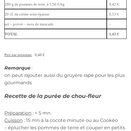
280 g de pommes de terre, à 1,50 €/kg
0,42 €
20 cL de crème semi-épaisse
0,53 €
sel – poivre – noix de muscade
–
TOTAL
1,43 €
Prix par personne
: 0,48 €
Remarque
:
on peut rajouter aussi du gruyère rapé pour les plus
gourmands
Recette de la purée de chou-fleur
Préparation
: < 5 mn
Cuisson
: 15 mn à la cocote minute ou au Cookéo
– éplucher les pommes de terre et couper en petits