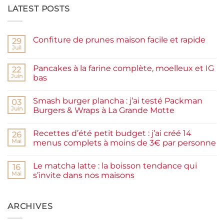
LATEST POSTS
Confiture de prunes maison facile et rapide
29
Juil
Aucun
commentaire
sur
Pancakes à la farine complète, moelleux et IG
22
Confiture
de
Juin
bas
prunes
Aucun
maison
commentaire
facile
Smash burger plancha : j’ai testé Packman
sur
03
et
Pancakes
rapide
Juin
Burgers & Wraps à La Grande Motte
à
la
Aucun
farine
commentaire
Recettes d’été petit budget : j’ai créé 14
complète,
sur
26
moelleux
Smash
Mai
menus complets à moins de 3€ par personne
et
burger
IG
plancha :
Aucun
bas
j’ai
commentaire
Le matcha latte : la boisson tendance qui
testé
sur
16
Packman
Recettes
Mai
s’invite dans nos maisons
Burgers &
d’été
Wraps
petit
Aucun
à
budget
commentaire
La
:
sur
Grande
j’ai
Le
ARCHIVES
Motte
créé
matcha
14
latte
menus
: