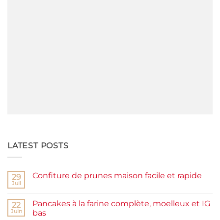
LATEST POSTS
Confiture de prunes maison facile et rapide
29
Juil
Aucun
commentaire
sur
Pancakes à la farine complète, moelleux et IG
22
Confiture
de
Juin
bas
prunes