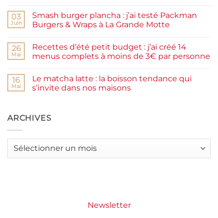
Aucun
maison
commentaire
facile
Smash burger plancha : j’ai testé Packman
sur
03
et
Pancakes
rapide
Juin
Burgers & Wraps à La Grande Motte
à
la
Aucun
farine
commentaire
Recettes d’été petit budget : j’ai créé 14
complète,
sur
26
moelleux
Smash
Mai
menus complets à moins de 3€ par personne
et
burger
IG
plancha :
Aucun
bas
j’ai
commentaire
Le matcha latte : la boisson tendance qui
testé
sur
16
Packman
Recettes
Mai
s’invite dans nos maisons
Burgers &
d’été
Wraps
petit
Aucun
à
budget
commentaire
La
:
sur
Grande
j’ai
Le
ARCHIVES
Motte
créé
matcha
14
latte
menus
:
complets
la
Archives
à
boisson
moins
tendance
de
qui
3€
s’invite
par
dans
personne
nos
maisons
Newsletter