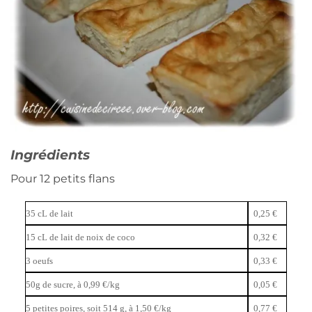
Ingrédients
Pour 12 petits flans
35 cL de lait
0,25 €
15 cL de lait de noix de coco
0,32 €
3 oeufs
0,33 €
50g de sucre, à 0,99 €/kg
0,05 €
5 petites poires, soit 514 g, à 1,50 €/kg
0,77 €