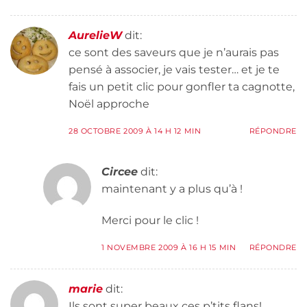
AurelieW
dit:
ce sont des saveurs que je n’aurais pas
pensé à associer, je vais tester… et je te
fais un petit clic pour gonfler ta cagnotte,
Noël approche
28 OCTOBRE 2009 À 14 H 12 MIN
RÉPONDRE
Circee
dit:
maintenant y a plus qu’à !
Merci pour le clic !
1 NOVEMBRE 2009 À 16 H 15 MIN
RÉPONDRE
marie
dit:
Ils sont super beaux ces p’tits flans!