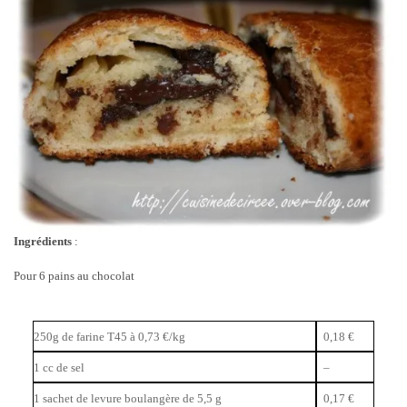
Ingrédients
:
Pour 6 pains au chocolat
250g de farine T45 à 0,73 €/kg
0,18 €
1 cc de sel
–
1 sachet de levure boulangère de 5,5 g
0,17 €