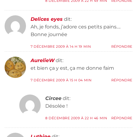
8 DÉCEMBRE 2009 À 22 H 49 MIN
RÉPONDRE
Delices eyes
dit:
Ah, je fonds, j’adore ces petits pains….
Bonne journée
7 DÉCEMBRE 2009 À 14 H 19 MIN
RÉPONDRE
AurelieW
dit:
et bien ça y est, ça me donne faim
7 DÉCEMBRE 2009 À 15 H 04 MIN
RÉPONDRE
Circee
dit:
Désolée !
8 DÉCEMBRE 2009 À 22 H 46 MIN
RÉPONDRE
Luthine
dit: