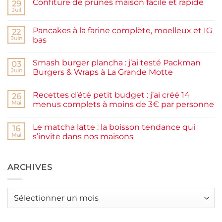
Confiture de prunes maison facile et rapide
29
Juil
Aucun
commentaire
sur
Pancakes à la farine complète, moelleux et IG
22
Confiture
de
Juin
bas
prunes
Aucun
maison
commentaire
facile
Smash burger plancha : j’ai testé Packman
sur
03
et
Pancakes
rapide
Juin
Burgers & Wraps à La Grande Motte
à
la
Aucun
farine
commentaire
Recettes d’été petit budget : j’ai créé 14
complète,
sur
26
moelleux
Smash
Mai
menus complets à moins de 3€ par personne
et
burger
IG
plancha :
Aucun
bas
j’ai
commentaire
Le matcha latte : la boisson tendance qui
testé
sur
16
Packman
Recettes
Mai
s’invite dans nos maisons
Burgers &
d’été
Wraps
petit
Aucun
à
budget
commentaire
La
:
sur
Grande
j’ai
Le
ARCHIVES
Motte
créé
matcha
14
latte
menus
:
complets
la
Archives
à
boisson
moins
tendance
de
qui
3€
s’invite