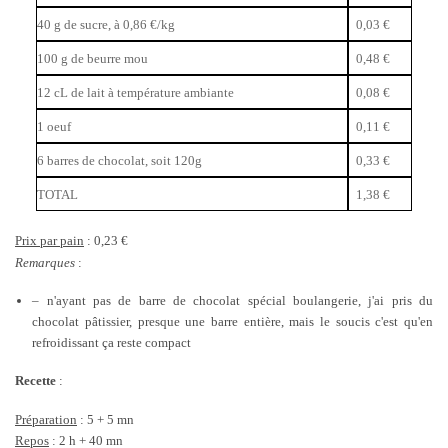
40 g de sucre, à 0,86 €/kg
0,03 €
100 g de beurre mou
0,48 €
12 cL de lait à température ambiante
0,08 €
1 oeuf
0,11 €
6 barres de chocolat, soit 120g
0,33 €
TOTAL
1,38 €
Prix par pain
: 0,23 €
Remarques
:
– n'ayant pas de barre de chocolat spécial boulangerie, j'ai pris du
chocolat pâtissier, presque une barre entière, mais le soucis c'est qu'en
refroidissant ça reste compact
Recette
:
Préparation
: 5 + 5 mn
Repos
: 2 h + 40 mn