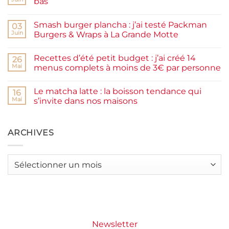
bas
prunes
Aucun
maison
commentaire
facile
Smash burger plancha : j’ai testé Packman
sur
03
et
Pancakes
rapide
Juin
Burgers & Wraps à La Grande Motte
à
la
Aucun
farine
commentaire
Recettes d’été petit budget : j’ai créé 14
complète,
sur
26
moelleux
Smash
Mai
menus complets à moins de 3€ par personne
et
burger
IG
plancha :
Aucun
bas
j’ai
commentaire
Le matcha latte : la boisson tendance qui
testé
sur
16
Packman
Recettes
Mai
s’invite dans nos maisons
Burgers &
d’été
Wraps
petit
Aucun
à
budget
commentaire
La
:
sur
Grande
j’ai
Le
ARCHIVES
Motte
créé
matcha
14
latte
menus
:
complets
la
Archives
à
boisson
moins
tendance
de
qui
3€
s’invite
par
dans
personne
nos
maisons
Newsletter