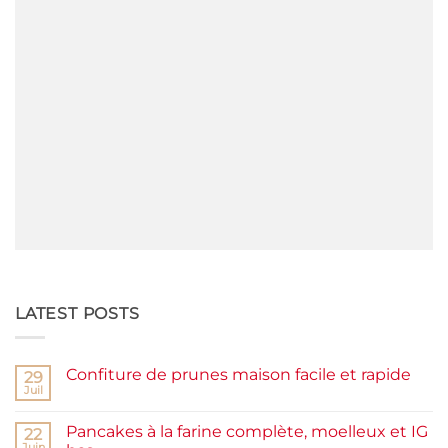
LATEST POSTS
Confiture de prunes maison facile et rapide
29
Juil
Aucun
commentaire
sur
Pancakes à la farine complète, moelleux et IG
22
Confiture
de
Juin