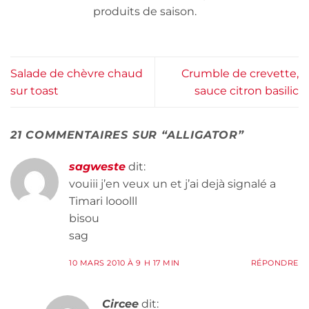
produits de saison.
Salade de chèvre chaud
Crumble de crevette,
sur toast
sauce citron basilic
21 COMMENTAIRES SUR “
ALLIGATOR
”
sagweste
dit:
vouiii j’en veux un et j’ai dejà signalé a
Timari looolll
bisou
sag
10 MARS 2010 À 9 H 17 MIN
RÉPONDRE
Circee
dit: