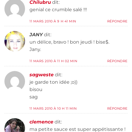
Chilubru
dit:
genial ce crumble salé !!!
11 MARS 2010 À 9 H 41 MIN
RÉPONDRE
JANY
dit:
un délice, bravo ! bon jeudi ! bise$.
Jany.
11 MARS 2010 À 11 H 02 MIN
RÉPONDRE
sagweste
dit:
je garde ton idée ;o))
bisou
sag
11 MARS 2010 À 10 H 11 MIN
RÉPONDRE
clemence
dit:
ma petite sauce est super appétissante !