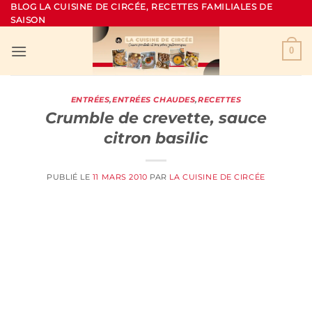
Passer
BLOG LA CUISINE DE CIRCÉE, RECETTES FAMILIALES DE
SAISON
au
contenu
0
ENTRÉES
,
ENTRÉES CHAUDES
,
RECETTES
Crumble de crevette, sauce
citron basilic
PUBLIÉ LE
11 MARS 2010
PAR
LA CUISINE DE CIRCÉE