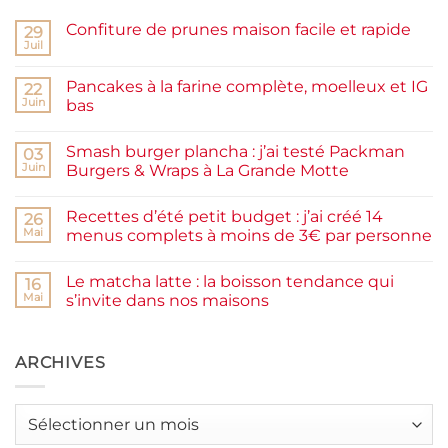
Confiture de prunes maison facile et rapide
29
Juil
Aucun
commentaire
sur
Pancakes à la farine complète, moelleux et IG
22
Confiture
de
Juin
bas
prunes
Aucun
maison
commentaire
facile
Smash burger plancha : j’ai testé Packman
sur
03
et
Pancakes
rapide
Juin
Burgers & Wraps à La Grande Motte
à
la
Aucun
farine
commentaire
Recettes d’été petit budget : j’ai créé 14
complète,
sur
26
moelleux
Smash
Mai
menus complets à moins de 3€ par personne
et
burger
IG
plancha :
Aucun
bas
j’ai
commentaire
Le matcha latte : la boisson tendance qui
testé
sur
16
Packman
Recettes
Mai
s’invite dans nos maisons
Burgers &
d’été
Wraps
petit
Aucun
à
budget
commentaire
La
:
sur
Grande
j’ai
Le
ARCHIVES
Motte
créé
matcha
14
latte
menus
:
complets
la
Archives
à
boisson
moins
tendance