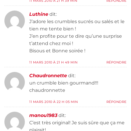
11 MARS 2010 À 21 H 39 MIN
RÉPONDRE
Luthine
dit:
J’adore les crumbles sucrés ou salés et le
tien me tente bien !
J’en profite pour te dire qu’une surprise
t’attend chez moi !
Bisous et Bonne soirée !
11 MARS 2010 À 21 H 49 MIN
RÉPONDRE
Chaudronnette
dit:
un crumble bien gourmand!!!
chaudronnette
11 MARS 2010 À 22 H 05 MIN
RÉPONDRE
manou1983
dit:
C’est très original! Je suis sûre que ça me
plairait!