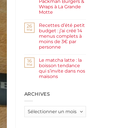
Packman Burgers &
la
farine
Wraps à La Grande
complète,
Motte
moelleux
et
Aucun
IG
commentaire
bas
Recettes d’été petit
sur
26
Smash
Mai
budget : j’ai créé 14
burger
menus complets à
plancha :
j’ai
moins de 3€ par
testé
personne
Packman
Burgers &
Aucun
Wraps
commentaire
à
Le matcha latte : la
sur
16
La
Recettes
Mai
boisson tendance
Grande
d’été
Motte
qui s’invite dans nos
petit
budget
maisons
:
j’ai
Aucun
créé
commentaire
sur
14
Le
ARCHIVES
menus
matcha
complets
latte
à
:
moins
la
de
Archives
boisson
3€
tendance
par
qui
personne
s’invite
dans