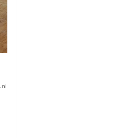
nos
maisons
 ni