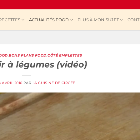
RECETTES
ACTUALITÉS FOOD
PLUS À MON SUJET
CONT
FOOD
,
BONS PLANS FOOD
,
CÔTÉ EMPLETTES
ir à légumes (vidéo)
8 AVRIL 2010
PAR
LA CUISINE DE CIRCÉE