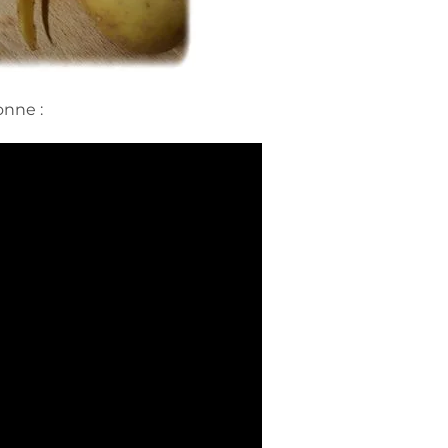
onne :