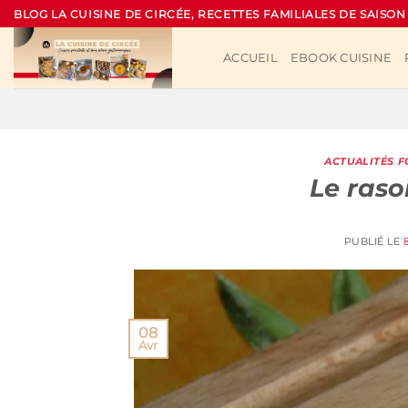
Passer
BLOG LA CUISINE DE CIRCÉE, RECETTES FAMILIALES DE SAISON
au
contenu
ACCUEIL
EBOOK CUISINE
ACTUALITÉS 
Le raso
PUBLIÉ LE
08
Avr