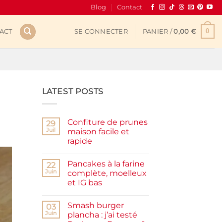
Blog
Contact
0
ACT
SE CONNECTER
PANIER /
0,00
€
LATEST POSTS
Confiture de prunes
29
Juil
maison facile et
rapide
Aucun
commentaire
Pancakes à la farine
sur
22
Confiture
Juin
complète, moelleux
de
et IG bas
prunes
maison
Aucun
facile
commentaire
et
Smash burger
sur
03
rapide
Pancakes
Juin
plancha : j’ai testé
à