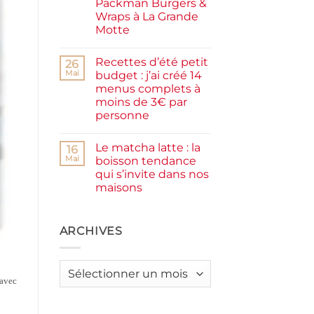
Packman Burgers &
la
farine
Wraps à La Grande
complète,
Motte
moelleux
et
Aucun
IG
commentaire
bas
Recettes d’été petit
sur
26
Smash
Mai
budget : j’ai créé 14
burger
menus complets à
plancha :
j’ai
moins de 3€ par
testé
personne
Packman
Burgers &
Aucun
Wraps
commentaire
à
Le matcha latte : la
sur
16
La
Recettes
Mai
boisson tendance
Grande
d’été
Motte
qui s’invite dans nos
petit
budget
maisons
:
j’ai
Aucun
créé
commentaire
sur
14
Le
ARCHIVES
menus
matcha
complets
latte
à
:
moins
la
de
Archives
boisson
3€
 avec
tendance
par
qui
personne
s’invite
dans