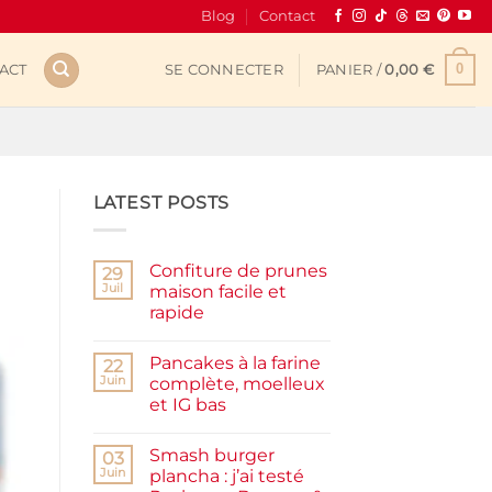
Blog
Contact
0
ACT
SE CONNECTER
PANIER /
0,00
€
LATEST POSTS
Confiture de prunes
29
Juil
maison facile et
rapide
Aucun
commentaire
Pancakes à la farine
sur
22
Confiture
Juin
complète, moelleux
de
et IG bas
prunes
maison
Aucun
facile
commentaire
et
Smash burger
sur
03
rapide
Pancakes
Juin
plancha : j’ai testé
à