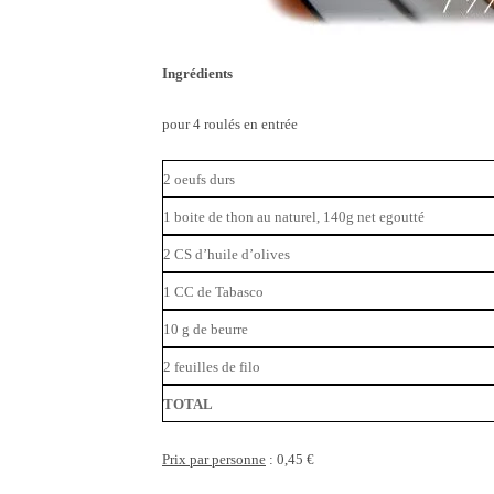
Ingrédients
pour 4 roulés en entrée
2 oeufs durs
1 boite de thon au naturel, 140g net egoutté
2 CS d’huile d’olives
1 CC de Tabasco
10 g de beurre
2 feuilles de filo
TOTAL
Prix par personne
: 0,45 €