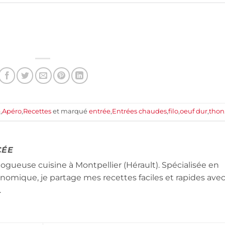
e
,
Apéro
,
Recettes
et marqué
entrée
,
Entrées chaudes
,
filo
,
oeuf dur
,
thon
CÉE
logueuse cuisine à Montpellier (Hérault). Spécialisée en
conomique, je partage mes recettes faciles et rapides ave
.