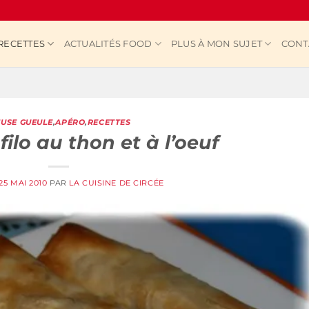
RECETTES
ACTUALITÉS FOOD
PLUS À MON SUJET
CONT
USE GUEULE
,
APÉRO
,
RECETTES
filo au thon et à l’oeuf
25 MAI 2010
PAR
LA CUISINE DE CIRCÉE