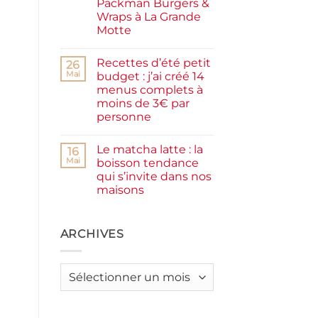
Packman Burgers &
la
farine
Wraps à La Grande
complète,
Motte
moelleux
et
Aucun
IG
commentaire
bas
Recettes d’été petit
sur
26
Smash
Mai
budget : j’ai créé 14
burger
menus complets à
plancha :
j’ai
moins de 3€ par
testé
personne
Packman
Burgers &
Aucun
Wraps
commentaire
à
Le matcha latte : la
sur
16
La
Recettes
Mai
boisson tendance
Grande
d’été
Motte
qui s’invite dans nos
petit
budget
maisons
:
j’ai
Aucun
créé
commentaire
sur
14
Le
ARCHIVES
menus
matcha
complets
latte
à
:
moins
la
de
Archives
boisson
3€
tendance
par
qui
personne
s’invite
dans