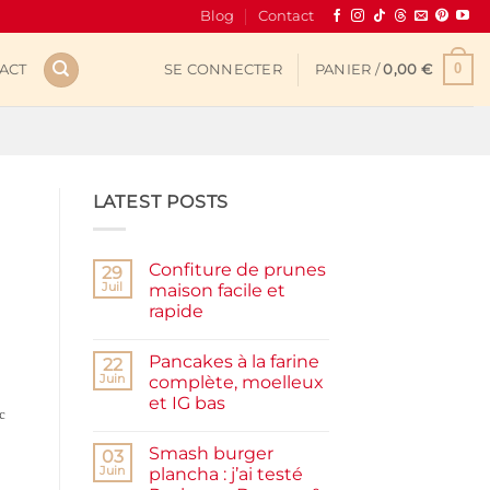
Blog
Contact
0
ACT
SE CONNECTER
PANIER /
0,00
€
LATEST POSTS
Confiture de prunes
29
Juil
maison facile et
rapide
Aucun
commentaire
Pancakes à la farine
sur
22
Confiture
Juin
complète, moelleux
de
et IG bas
prunes
c
maison
Aucun
facile
commentaire
et
Smash burger
sur
03
rapide
Pancakes
Juin
plancha : j’ai testé
à