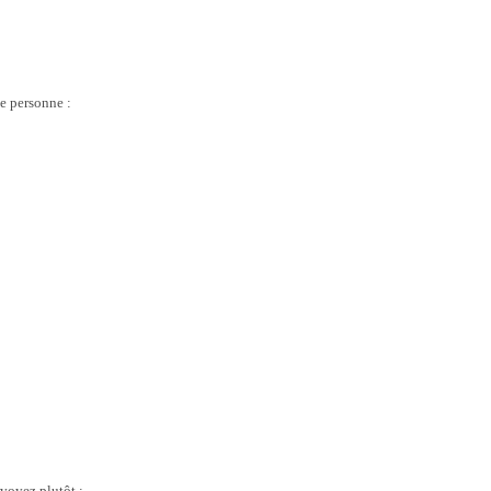
ie personne :
 voyez plutôt :