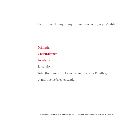
Cette année le pique-nique avait rassemblé, si je n'oubl
Mélinda
Christhummm
Jocelyne
Lavande
Julie (la binôme de Lavande sur Ligne & Papilles)
et moi-même bien entendu !
Comme l'année dernière il y avait des plats à profusion,