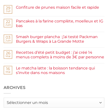
Confiture de prunes maison facile et rapide
29
Juil
Aucun
commentaire
sur
Pancakes à la farine complète, moelleux et IG
22
Confiture
de
Juin
bas
prunes
Aucun
maison
commentaire
facile
Smash burger plancha : j’ai testé Packman
sur
03
et
Pancakes
rapide
Juin
Burgers & Wraps à La Grande Motte
à
la
Aucun
farine
commentaire
Recettes d’été petit budget : j’ai créé 14
complète,
sur
26
moelleux
Smash
Mai
menus complets à moins de 3€ par personne
et
burger
IG
plancha :
Aucun
bas
j’ai
commentaire
Le matcha latte : la boisson tendance qui
testé
sur
16
Packman
Recettes
Mai
s’invite dans nos maisons
Burgers &
d’été
Wraps
petit
Aucun
à
budget
commentaire
La
:
sur
Grande
j’ai
Le
ARCHIVES
Motte
créé
matcha
14
latte
menus
:
complets
la
Archives
à
boisson
moins
tendance