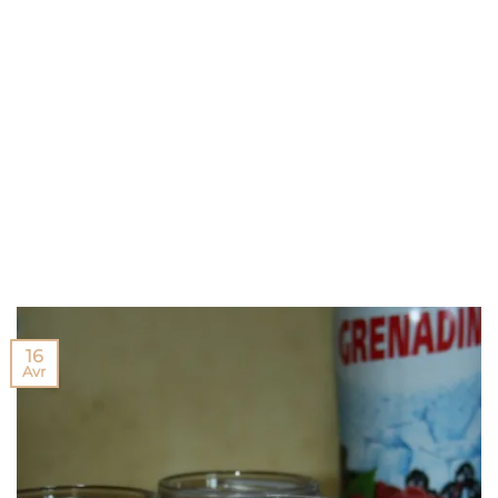
16
Avr