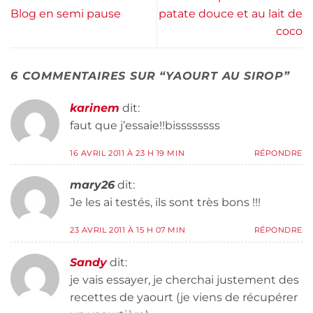
Blog en semi pause
patate douce et au lait de
coco
6 COMMENTAIRES SUR “
YAOURT AU SIROP
”
karinem
dit:
faut que j’essaie!!bissssssss
16 AVRIL 2011 À 23 H 19 MIN
RÉPONDRE
mary26
dit:
Je les ai testés, ils sont très bons !!!
23 AVRIL 2011 À 15 H 07 MIN
RÉPONDRE
Sandy
dit:
je vais essayer, je cherchai justement des
recettes de yaourt (je viens de récupérer