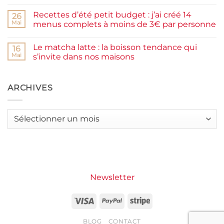
la
Aucun
farine
commentaire
Recettes d’été petit budget : j’ai créé 14
complète,
sur
26
moelleux
Smash
Mai
menus complets à moins de 3€ par personne
et
burger
IG
plancha :
Aucun
bas
j’ai
commentaire
Le matcha latte : la boisson tendance qui
testé
sur
16
Packman
Recettes
Mai
s’invite dans nos maisons
Burgers &
d’été
Wraps
petit
Aucun
à
budget
commentaire
La
:
sur
Grande
j’ai
Le
ARCHIVES
Motte
créé
matcha
14
latte
menus
:
complets
la
Archives
à
boisson
moins
tendance
de
qui
3€
s’invite
par
dans
personne
nos
maisons
Newsletter
Visa
PayPal
Stripe
BLOG
CONTACT