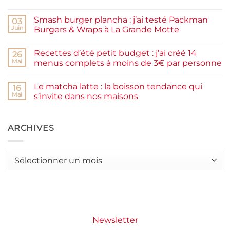
prunes
Aucun
maison
commentaire
facile
Smash burger plancha : j’ai testé Packman
sur
03
et
Pancakes
rapide
Juin
Burgers & Wraps à La Grande Motte
à
la
Aucun
farine
commentaire
Recettes d’été petit budget : j’ai créé 14
complète,
sur
26
moelleux
Smash
Mai
menus complets à moins de 3€ par personne
et
burger
IG
plancha :
Aucun
bas
j’ai
commentaire
Le matcha latte : la boisson tendance qui
testé
sur
16
Packman
Recettes
Mai
s’invite dans nos maisons
Burgers &
d’été
Wraps
petit
Aucun
à
budget
commentaire
La
:
sur
Grande
j’ai
Le
ARCHIVES
Motte
créé
matcha
14
latte
menus
:
complets
la
Archives
à
boisson
moins
tendance
de
qui
3€
s’invite
par
dans
personne
nos
maisons
Newsletter