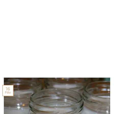
16
Fév