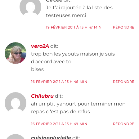
Je t’ai rajoutée à la liste des
testeuses merci
19 FÉVRIER 2011 À 13 H 47 MIN
RÉPONDRE
vero2A
dit:
trop bon les yaouts maison je suis
d’accord avec toi
bises
16 FÉVRIER 2011 À 13 H 46 MIN
RÉPONDRE
Chilubru
dit:
ah un ptit yahourt pour terminer mon
repas c ‘est pas de refus
16 FÉVRIER 2011 À 13 H 49 MIN
RÉPONDRE
cuisineplurielle
dit: