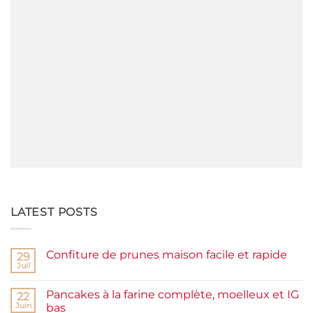
LATEST POSTS
Confiture de prunes maison facile et rapide
29
Juil
Aucun
commentaire
sur
Pancakes à la farine complète, moelleux et IG
22
Confiture
de
Juin
bas