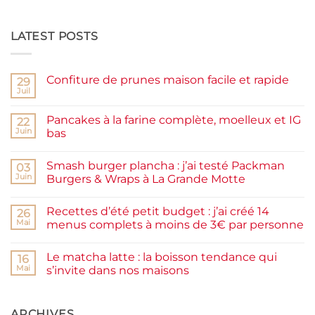
LATEST POSTS
Confiture de prunes maison facile et rapide
29
Juil
Aucun
commentaire
sur
Pancakes à la farine complète, moelleux et IG
22
Confiture
de
Juin
bas
prunes
Aucun
maison
commentaire
facile
Smash burger plancha : j’ai testé Packman
sur
03
et
Pancakes
rapide
Juin
Burgers & Wraps à La Grande Motte
à
la
Aucun
farine
commentaire
Recettes d’été petit budget : j’ai créé 14
complète,
sur
26
moelleux
Smash
Mai
menus complets à moins de 3€ par personne
et
burger
IG
plancha :
Aucun
bas
j’ai
commentaire
Le matcha latte : la boisson tendance qui
testé
sur
16
Packman
Recettes
Mai
s’invite dans nos maisons
Burgers &
d’été
Wraps
petit
Aucun
à
budget
commentaire
La
:
sur
Grande
j’ai
Le
ARCHIVES