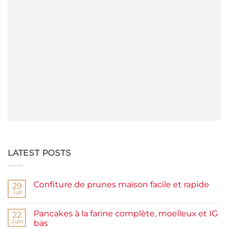
LATEST POSTS
Confiture de prunes maison facile et rapide
29
Juil
Aucun
commentaire
sur
Pancakes à la farine complète, moelleux et IG
22
Confiture
de
Juin
bas
prunes