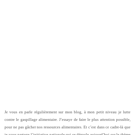
Je vous en parle régulièrement sur mon blog, à mon petit niveau je lutte
contre le gaspillage alimentaire. J’essaye de faire le plus attention possible,
pour ne pas gâcher nos ressources alimentaires. Et c’est dans ce cadre-là que
je vous partage l’initiative nationale qui se déroule aujourd’hui sur le thème