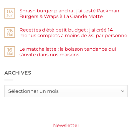
Aucun
maison
commentaire
facile
Smash burger plancha : j’ai testé Packman
sur
03
et
Pancakes
rapide
Juin
Burgers & Wraps à La Grande Motte
à
la
Aucun
farine
commentaire
Recettes d’été petit budget : j’ai créé 14
complète,
sur
26
moelleux
Smash
Mai
menus complets à moins de 3€ par personne
et
burger
IG
plancha :
Aucun
bas
j’ai
commentaire
Le matcha latte : la boisson tendance qui
testé
sur
16
Packman
Recettes
Mai
s’invite dans nos maisons
Burgers &
d’été
Wraps
petit
Aucun
à
budget
commentaire
La
:
sur
Grande
j’ai
Le
ARCHIVES
Motte
créé
matcha
14
latte
menus
:
complets
la
Archives
à
boisson
moins
tendance
de
qui
3€
s’invite
par
dans
personne
nos
maisons
Newsletter