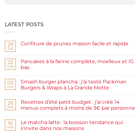
LATEST POSTS
Confiture de prunes maison facile et rapide
29
Juil
Aucun
commentaire
sur
Pancakes à la farine complète, moelleux et IG
22
Confiture
de
Juin
bas
prunes
Aucun
maison
commentaire
facile
Smash burger plancha : j’ai testé Packman
sur
03
et
Pancakes
rapide
Juin
Burgers & Wraps à La Grande Motte
à
la
Aucun
farine
commentaire
Recettes d’été petit budget : j’ai créé 14
complète,
sur
26
moelleux
Smash
Mai
menus complets à moins de 3€ par personne
et
burger
IG
plancha :
Aucun
bas
j’ai
commentaire
Le matcha latte : la boisson tendance qui
testé
sur
16
Packman
Recettes
Mai
s’invite dans nos maisons
Burgers &
d’été
Wraps
petit
Aucun
à
budget
commentaire